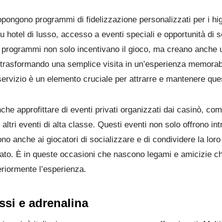
ropongono programmi di fidelizzazione personalizzati per i hig
 hotel di lusso, accesso a eventi speciali e opportunità di s
i programmi non solo incentivano il gioco, ma creano anche 
e, trasformando una semplice visita in un’esperienza memorab
ervizio è un elemento cruciale per attrarre e mantenere questi
che approfittare di eventi privati organizzati dai casinò, com
 altri eventi di alta classe. Questi eventi non solo offrono int
o anche ai giocatori di socializzare e di condividere la loro
giato. È in queste occasioni che nascono legami e amicizie c
eriormente l’esperienza.
ssi e adrenalina