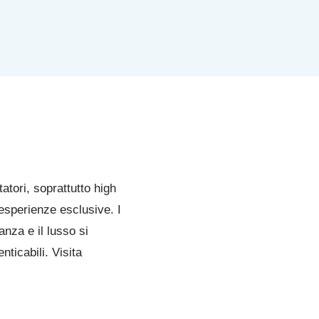
itatori, soprattutto high
 esperienze esclusive. I
nza e il lusso si
ticabili. Visita