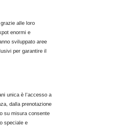
grazie alle loro
ckpot enormi e
hanno sviluppato aree
sivi per garantire il
ani unica è l’accesso a
nza, dalla prenotazione
izio su misura consente
to speciale e