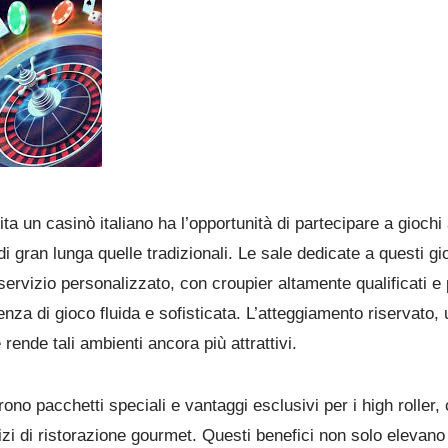
ita un casinò italiano ha l’opportunità di partecipare a giochi 
gran lunga quelle tradizionali. Le sale dedicate a questi g
servizio personalizzato, con croupier altamente qualificati e 
nza di gioco fluida e sofisticata. L’atteggiamento riservato,
rende tali ambienti ancora più attrattivi.
frono pacchetti speciali e vantaggi esclusivi per i high roller,
zi di ristorazione gourmet. Questi benefici non solo elevano 