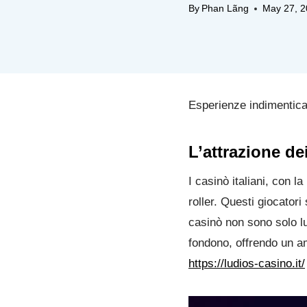
By
Phan Lãng
May 27, 
Esperienze indimenticabi
L’attrazione dei
I casinò italiani, con la
roller. Questi giocator
casinò non sono solo lu
fondono, offrendo un am
https://ludios-casino.it/