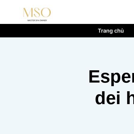
Trang chủ
Esper
dei 