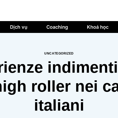
Dịch vụ
Coaching
Khoá học
UNCATEGORIZED
ienze indimenti
high roller nei c
italiani