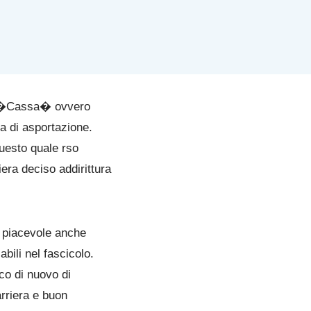
ita �Cassa� ovvero
 di asportazione.
questo quale rso
era deciso addirittura
a piacevole anche
bili nel fascicolo.
co di nuovo di
arriera e buon