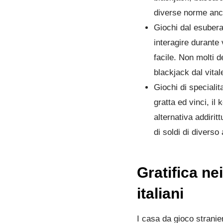
diverse norme anc
Giochi dal esuberan
interagire durante 
facile. Non molti d
blackjack dal vitale
Giochi di specialita
gratta ed vinci, il
alternativa addiri
di soldi di diverso
Gratifica ne
italiani
I casa da gioco stranie