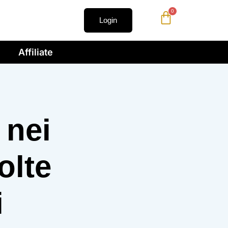
0
Login
Affiliate
 nei
olte
i