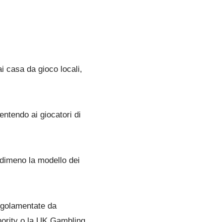
ai casa da gioco locali,
ntendo ai giocatori di
dimeno la modello dei
regolamentate da
hority o la UK Gambling