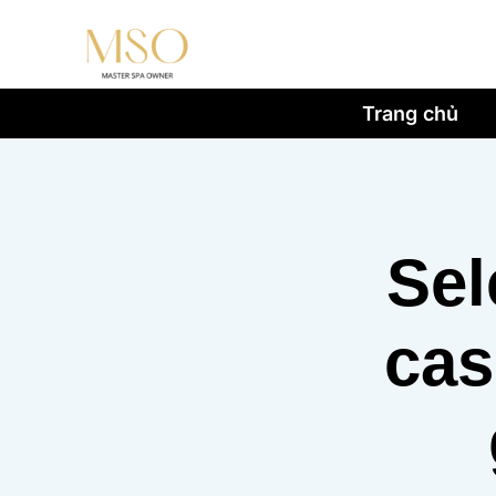
Trang chủ
Sel
cas