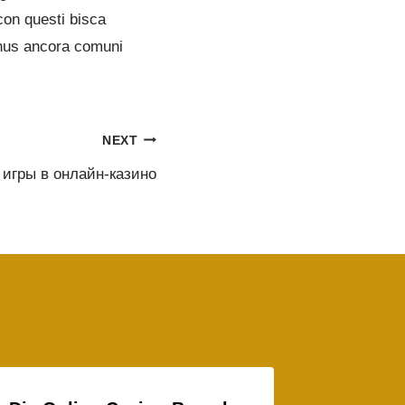
 con questi bisca
onus ancora comuni
NEXT
 игры в онлайн-казино