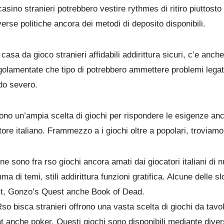
sino stranieri potrebbero vestire rythmes di ritiro piuttosto 
iverse politiche ancora dei metodi di deposito disponibili.
asa da gioco stranieri affidabili addirittura sicuri, c’e anche
olamentate che tipo di potrebbero ammettere problemi legati
do severo.
rono un’ampia scelta di giochi per rispondere le esigenze anc
ore italiano. Frammezzo a i giochi oltre a popolari, troviamo
ne sono fra rso giochi ancora amati dai giocatori italiani di 
 di temi, stili addirittura funzioni gratifica. Alcune delle slo
st, Gonzo’s Quest anche Book of Dead.
so bisca stranieri offrono una vasta scelta di giochi da tavola
t anche poker. Questi giochi sono disponibili mediante diver