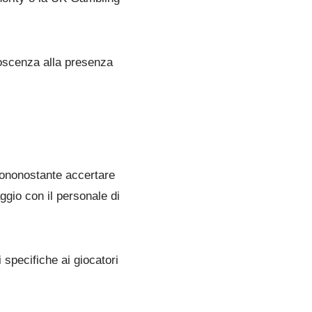
noscenza alla presenza
ciononostante accertare
ggio con il personale di
specifiche ai giocatori