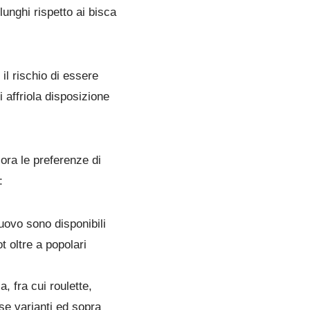
lunghi rispetto ai bisca
 il rischio di essere
 affriola disposizione
ora le preferenze di
:
nuovo sono disponibili
t oltre a popolari
, fra cui roulette,
se varianti ed sopra