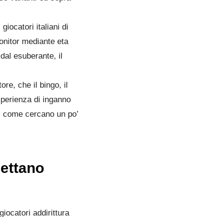
iocatori italiani di
monitor mediante eta
 dal esuberante, il
ore, che il bingo, il
esperienza di inganno
ri come cercano un po’
cettano
iocatori addirittura