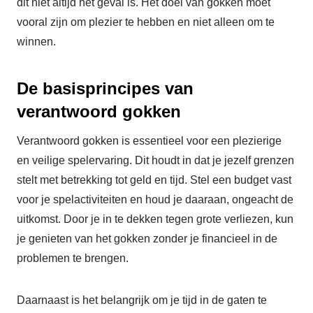
dit niet altijd het geval is. Het doel van gokken moet
vooral zijn om plezier te hebben en niet alleen om te
winnen.
De basisprincipes van
verantwoord gokken
Verantwoord gokken is essentieel voor een plezierige
en veilige spelervaring. Dit houdt in dat je jezelf grenzen
stelt met betrekking tot geld en tijd. Stel een budget vast
voor je spelactiviteiten en houd je daaraan, ongeacht de
uitkomst. Door je in te dekken tegen grote verliezen, kun
je genieten van het gokken zonder je financieel in de
problemen te brengen.
Daarnaast is het belangrijk om je tijd in de gaten te