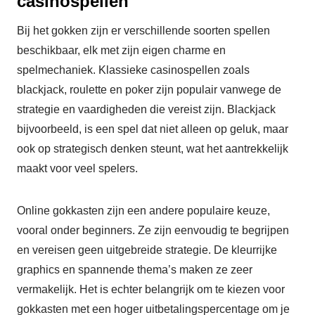
casinospellen
Bij het gokken zijn er verschillende soorten spellen
beschikbaar, elk met zijn eigen charme en
spelmechaniek. Klassieke casinospellen zoals
blackjack, roulette en poker zijn populair vanwege de
strategie en vaardigheden die vereist zijn. Blackjack
bijvoorbeeld, is een spel dat niet alleen op geluk, maar
ook op strategisch denken steunt, wat het aantrekkelijk
maakt voor veel spelers.
Online gokkasten zijn een andere populaire keuze,
vooral onder beginners. Ze zijn eenvoudig te begrijpen
en vereisen geen uitgebreide strategie. De kleurrijke
graphics en spannende thema’s maken ze zeer
vermakelijk. Het is echter belangrijk om te kiezen voor
gokkasten met een hoger uitbetalingspercentage om je