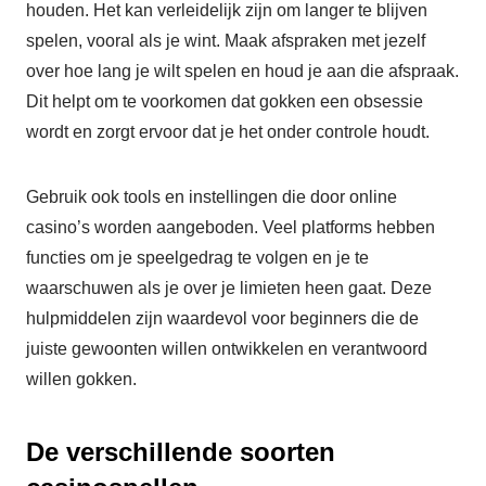
houden. Het kan verleidelijk zijn om langer te blijven
spelen, vooral als je wint. Maak afspraken met jezelf
over hoe lang je wilt spelen en houd je aan die afspraak.
Dit helpt om te voorkomen dat gokken een obsessie
wordt en zorgt ervoor dat je het onder controle houdt.
Gebruik ook tools en instellingen die door online
casino’s worden aangeboden. Veel platforms hebben
functies om je speelgedrag te volgen en je te
waarschuwen als je over je limieten heen gaat. Deze
hulpmiddelen zijn waardevol voor beginners die de
juiste gewoonten willen ontwikkelen en verantwoord
willen gokken.
De verschillende soorten