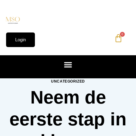
0
Login
UNCATEGORIZED
Neem de
eerste stap in