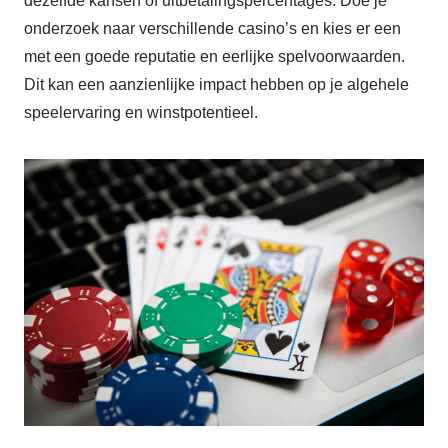
dezelfde kansen of uitbetalingspercentages. Doe je
onderzoek naar verschillende casino’s en kies er een
met een goede reputatie en eerlijke spelvoorwaarden.
Dit kan een aanzienlijke impact hebben op je algehele
speelervaring en winstpotentieel.