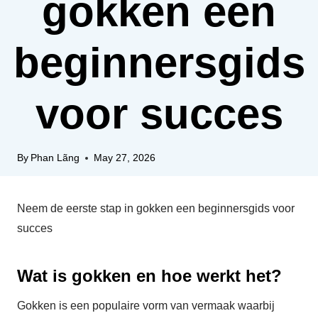
gokken een
beginnersgids
voor succes
By
Phan Lãng
May 27, 2026
Neem de eerste stap in gokken een beginnersgids voor
succes
Wat is gokken en hoe werkt het?
Gokken is een populaire vorm van vermaak waarbij