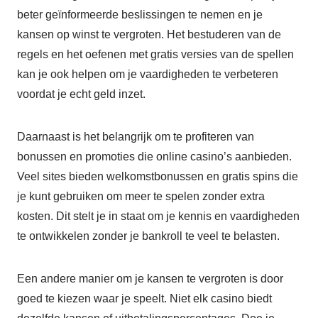
beter geïnformeerde beslissingen te nemen en je
kansen op winst te vergroten. Het bestuderen van de
regels en het oefenen met gratis versies van de spellen
kan je ook helpen om je vaardigheden te verbeteren
voordat je echt geld inzet.
Daarnaast is het belangrijk om te profiteren van
bonussen en promoties die online casino’s aanbieden.
Veel sites bieden welkomstbonussen en gratis spins die
je kunt gebruiken om meer te spelen zonder extra
kosten. Dit stelt je in staat om je kennis en vaardigheden
te ontwikkelen zonder je bankroll te veel te belasten.
Een andere manier om je kansen te vergroten is door
goed te kiezen waar je speelt. Niet elk casino biedt