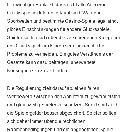
Ein wichtiger Punkt ist, dass nicht alle Arten von
Glücksspiel im Internet erlaubt sind. Während
Sportwetten und bestimmte Casino-Spiele legal sind,
gibt es Einschränkungen für andere Glücksspiele.
Spieler sollten sich über die verschiedenen Kategorien
des Glücksspiels im Klaren sein, um rechtliche
Probleme zu vermeiden. Ein gutes Verständnis der
Gesetze kann dazu beitragen, unerwartete
Konsequenzen zu verhindern.
Die Regulierung zielt darauf ab, einen fairen
Wettbewerb zwischen den Anbietern zu gewährleisten
und gleichzeitig Spieler zu schützen. Somit sind auch
die Spielergelder besser abgesichert. Spieler sollten
sich daher immer über die rechtlichen
Rahmenbedingungen und die angebotenen Spiele