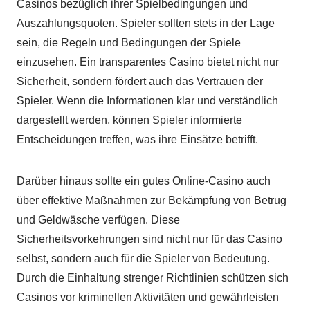
Casinos bezüglich ihrer Spielbedingungen und
Auszahlungsquoten. Spieler sollten stets in der Lage
sein, die Regeln und Bedingungen der Spiele
einzusehen. Ein transparentes Casino bietet nicht nur
Sicherheit, sondern fördert auch das Vertrauen der
Spieler. Wenn die Informationen klar und verständlich
dargestellt werden, können Spieler informierte
Entscheidungen treffen, was ihre Einsätze betrifft.
Darüber hinaus sollte ein gutes Online-Casino auch
über effektive Maßnahmen zur Bekämpfung von Betrug
und Geldwäsche verfügen. Diese
Sicherheitsvorkehrungen sind nicht nur für das Casino
selbst, sondern auch für die Spieler von Bedeutung.
Durch die Einhaltung strenger Richtlinien schützen sich
Casinos vor kriminellen Aktivitäten und gewährleisten