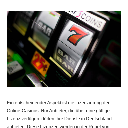
Ein entscheidender Aspekt ist die Lizenzierung der
Online-Casinos. Nur Anbieter, die über eine gültige
Lizenz verfügen, dürfen ihre Dienste in Deutschland
anbieten. Diese Lizenzen werden in der Regel von