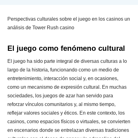
Perspectivas culturales sobre el juego en los casinos un
análisis de Tower Rush casino
El juego como fenómeno cultural
El juego ha sido parte integral de diversas culturas a lo
largo de la historia, funcionando como un medio de
entretenimiento, interacción social y, en ocasiones,
como un mecanismo de expresión cultural. En muchas
sociedades, los juegos de azar han servido para
reforzar vínculos comunitarios y, al mismo tiempo,
reflejar valores sociales y éticos. En este contexto, los
casinos, como espacios físicos o virtuales, se convierten
en escenarios donde se entrelazan diversas tradiciones