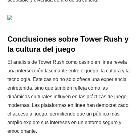
Conclusiones sobre Tower Rush y
la cultura del juego
El análisis de Tower Rush como casino en línea revela
una intersección fascinante entre el juego, la cultura y la
tecnología. Este casino no solo ofrece una experiencia
entretenida, sino que también refleja cómo las
dinámicas culturales influyen en las prácticas de juego
modernas. Las plataformas en línea han democratizado
el acceso al juego, permitiendo que un público más
amplio explore sus intereses en un entorno seguro y
emocionante.