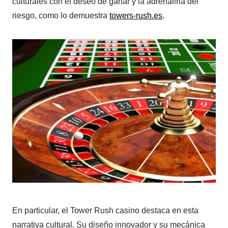
culturales con el deseo de ganar y la adrenalina del
riesgo, como lo demuestra
towers-rush.es
.
En particular, el Tower Rush casino destaca en esta
narrativa cultural. Su diseño innovador y su mecánica