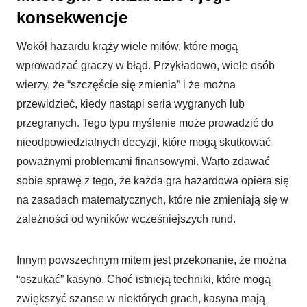
konsekwencje
Wokół hazardu krąży wiele mitów, które mogą
wprowadzać graczy w błąd. Przykładowo, wiele osób
wierzy, że “szczęście się zmienia” i że można
przewidzieć, kiedy nastąpi seria wygranych lub
przegranych. Tego typu myślenie może prowadzić do
nieodpowiedzialnych decyzji, które mogą skutkować
poważnymi problemami finansowymi. Warto zdawać
sobie sprawę z tego, że każda gra hazardowa opiera się
na zasadach matematycznych, które nie zmieniają się w
zależności od wyników wcześniejszych rund.
Innym powszechnym mitem jest przekonanie, że można
“oszukać” kasyno. Choć istnieją techniki, które mogą
zwiększyć szanse w niektórych grach, kasyna mają