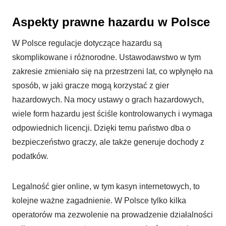
Aspekty prawne hazardu w Polsce
W Polsce regulacje dotyczące hazardu są
skomplikowane i różnorodne. Ustawodawstwo w tym
zakresie zmieniało się na przestrzeni lat, co wpłynęło na
sposób, w jaki gracze mogą korzystać z gier
hazardowych. Na mocy ustawy o grach hazardowych,
wiele form hazardu jest ściśle kontrolowanych i wymaga
odpowiednich licencji. Dzięki temu państwo dba o
bezpieczeństwo graczy, ale także generuje dochody z
podatków.
Legalność gier online, w tym kasyn internetowych, to
kolejne ważne zagadnienie. W Polsce tylko kilka
operatorów ma zezwolenie na prowadzenie działalności