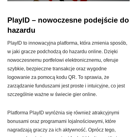
PlayID – nowoczesne podejście do
hazardu
PlayID to innowacyjna platforma, która zmienia sposób,
w jaki gracze podchodzą do hazardu online. Dzięki
nowoczesnemu portfelowi elektronicznemu, oferuje
szybkie, bezpieczne transakcje oraz wygodne
logowanie za pomocą kodu QR. To sprawia, że
zarządzanie funduszami jest proste i intuicyjne, co jest
szczególnie ważne w świecie gier online.
Platforma PlayID wyróżnia się również atrakcyjnymi
bonusami oraz programami lojalnościowymi, które
nagradzają graczy za ich aktywność. Oprócz tego,