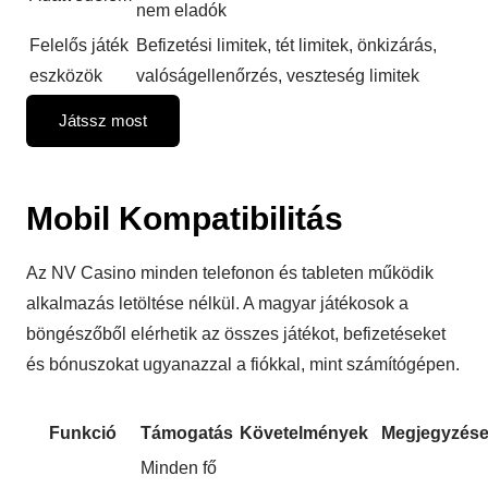
nem eladók
Felelős játék
Befizetési limitek, tét limitek, önkizárás,
eszközök
valóságellenőrzés, veszteség limitek
Játssz most
Mobil Kompatibilitás
Az NV Casino minden telefonon és tableten működik
alkalmazás letöltése nélkül. A magyar játékosok a
böngészőből elérhetik az összes játékot, befizetéseket
és bónuszokat ugyanazzal a fiókkal, mint számítógépen.
Funkció
Támogatás
Követelmények
Megjegyzés
Minden fő