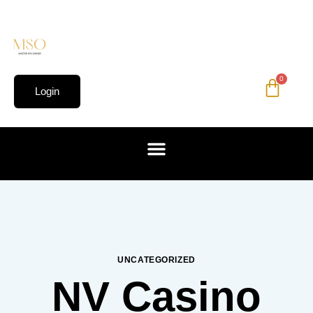
0
Login
UNCATEGORIZED
NV Casino