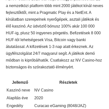
a nemzetközi platform több mint 2000 játékot kínál neves
fejlesztőktől, mint a Pragmatic Play és a NetEnt. A
kínálatban szerepelnek nyerőgépek, asztali játékok és
élő kaszinó. Az üdvözlő bónusz 100% akár 100 000
HUF-ig, plusz 50 ingyenes pörgetés. Befizetések 8 000
HUF-tól lehetségesek Visa, Bitcoin vagy banki
átutalással. A kifizetések 1-3 nap alatt érkeznek. Az
ügyfélszolgálat 24/7 magyarul segít. A játékok demó
módban is kipróbálhatók. Csatlakozz az NV Casino-hoz
biztonságos és szórakoztató élményért.
Jellemző
Részletek
Kaszinó neve
NV Casino
Alapítás éve
2020
Engedély
Curacao eGaming (8048/JAZ)