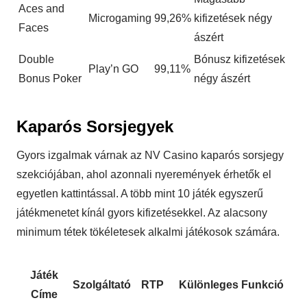
Aces and
Microgaming
99,26%
kifizetések négy
Faces
ászért
Double
Bónusz kifizetések
Play’n GO
99,11%
Bonus Poker
négy ászért
Kaparós Sorsjegyek
Gyors izgalmak várnak az NV Casino kaparós sorsjegy
szekciójában, ahol azonnali nyeremények érhetők el
egyetlen kattintással. A több mint 10 játék egyszerű
játékmenetet kínál gyors kifizetésekkel. Az alacsony
minimum tétek tökéletesek alkalmi játékosok számára.
Játék
Szolgáltató
RTP
Különleges Funkció
Címe