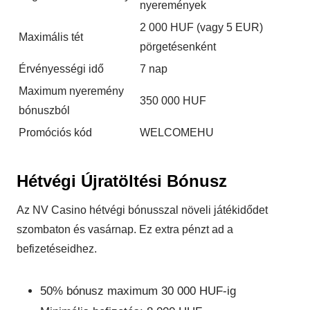
nyeremények
2 000 HUF (vagy 5 EUR)
Maximális tét
pörgetésenként
Érvényességi idő
7 nap
Maximum nyeremény
350 000 HUF
bónuszból
Promóciós kód
WELCOMEHU
Hétvégi Újratöltési Bónusz
Az NV Casino hétvégi bónusszal növeli játékidődet
szombaton és vasárnap. Ez extra pénzt ad a
befizetéseidhez.
50% bónusz maximum 30 000 HUF-ig