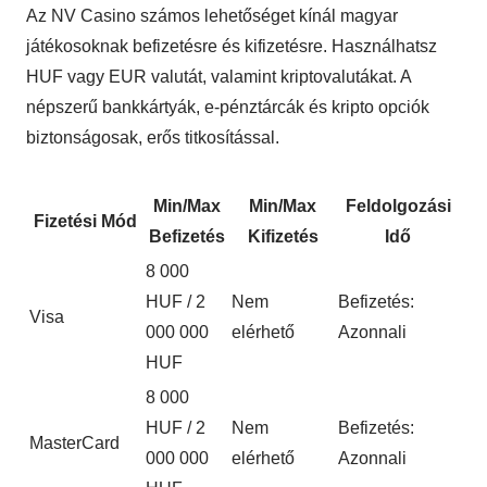
Az NV Casino számos lehetőséget kínál magyar
játékosoknak befizetésre és kifizetésre. Használhatsz
HUF vagy EUR valutát, valamint kriptovalutákat. A
népszerű bankkártyák, e-pénztárcák és kripto opciók
biztonságosak, erős titkosítással.
Min/Max
Min/Max
Feldolgozási
Fizetési Mód
Befizetés
Kifizetés
Idő
8 000
HUF / 2
Nem
Befizetés:
Visa
000 000
elérhető
Azonnali
HUF
8 000
HUF / 2
Nem
Befizetés:
MasterCard
000 000
elérhető
Azonnali