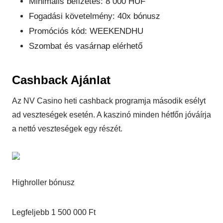
Minimális befizetés: 8 000 HUF
Fogadási követelmény: 40x bónusz
Promóciós kód: WEEKENDHU
Szombat és vasárnap elérhető
Cashback Ajánlat
Az NV Casino heti cashback programja második esélyt
ad veszteségek esetén. A kaszinó minden hétfőn jóváírja
a nettó veszteségek egy részét.
Highroller bónusz
Legfeljebb 1 500 000 Ft