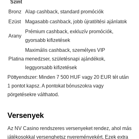
Szint
Bronz
Alap cashback, standard promóciók
Ezüst
Magasabb cashback, jobb újratöltési ajánlatok
Prémium cashback, exkluzív promóciók,
Arany
gyorsabb kifizetések
Maximális cashback, személyes VIP
Platina
menedzser, születésnapi ajándékok,
leggyorsabb kifizetések
Pöttyendszer: Minden 7 500 HUF vagy 20 EUR tét után
1 pontot kapsz. A pontokat bónuszokra vagy
pörgetésekre válthatod.
Versenyek
Az NV Casino rendszeres versenyeket rendez, ahol más
játékosokkal versenghetsz nyereményekért. Ezek extra