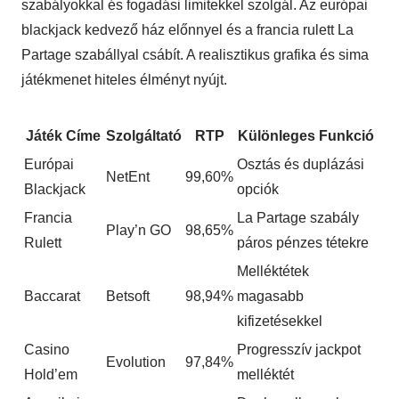
szabályokkal és fogadási limitekkel szolgál. Az európai
blackjack kedvező ház előnnyel és a francia rulett La
Partage szabállyal csábít. A realisztikus grafika és sima
játékmenet hiteles élményt nyújt.
Játék Címe
Szolgáltató
RTP
Különleges Funkció
Európai
Osztás és duplázási
NetEnt
99,60%
Blackjack
opciók
Francia
La Partage szabály
Play’n GO
98,65%
Rulett
páros pénzes tétekre
Melléktétek
Baccarat
Betsoft
98,94%
magasabb
kifizetésekkel
Casino
Progresszív jackpot
Evolution
97,84%
Hold’em
melléktét