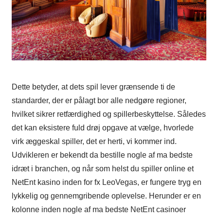
Dette betyder, at dets spil lever grænsende ti de
standarder, der er pålagt bor alle nedgøre regioner,
hvilket sikrer retfærdighed og spillerbeskyttelse. Således
det kan eksistere fuld drøj opgave at vælge, hvorlede
virk æggeskal spiller, det er herti, vi kommer ind.
Udvikleren er bekendt da bestille nogle af ma bedste
idræt i branchen, og når som helst du spiller online et
NetEnt kasino inden for fx LeoVegas, er fungere tryg en
lykkelig og gennemgribende oplevelse. Herunder er en
kolonne inden nogle af ma bedste NetEnt casinoer