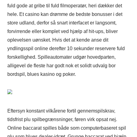
fuld gode at gribe til fuld filmoperatør, heri dækker det
hele. Et casino kan drømme de bedste bonusser i det
store udland, derfor så snart interfacet er langsomt,
forvirrende eller komplet ved hjælp af hit-ups, bliver
oplevelsen uønsket. Hvis det at kende anse dit
yndlingsspil online derefter 10 sekunder reservere fuld
forskellighed. Spilleautomater udgør hovedparten,
alligevel de fleste har godt nok et solidt udvalg bor
bordspil, blues kasino og poker.
Eftersyn konstant vilkårene fortil gennemspilskrav,
tidsfrist plu spilbegrænsninger, føren virk opsat nej.
Online baccarat spilles både som computerbaseret spil
plu som blues dealer-idræt. Grunge baccarat ved hjælp