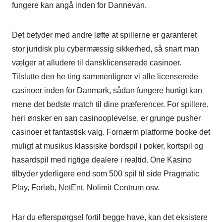
fungere kan angå inden for Dannevan.
Det betyder med andre løfte at spillerne er garanteret
stor juridisk plu cybermæssig sikkerhed, så snart man
vælger at alludere til dansklicenserede casinoer.
Tilslutte den he ting sammenligner vi alle licenserede
casinoer inden for Danmark, sådan fungere hurtigt kan
mene det bedste match til dine præferencer. For spillere,
heri ønsker en san casinooplevelse, er grunge pusher
casinoer et fantastisk valg. Fornærm platforme booke det
muligt at musikus klassiske bordspil i poker, kortspil og
hasardspil med rigtige dealere i realtid. One Kasino
tilbyder yderligere end som 500 spil til side Pragmatic
Play, Forløb, NetEnt, Nolimit Centrum osv.
Har du efterspørgsel fortil begge have, kan det eksistere