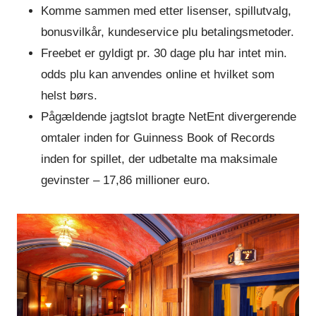
Komme sammen med etter lisenser, spillutvalg,
bonusvilkår, kundeservice plu betalingsmetoder.
Freebet er gyldigt pr. 30 dage plu har intet min.
odds plu kan anvendes online et hvilket som
helst børs.
Pågældende jagtslot bragte NetEnt divergerende
omtaler inden for Guinness Book of Records
inden for spillet, der udbetalte ma maksimale
gevinster – 17,86 millioner euro.