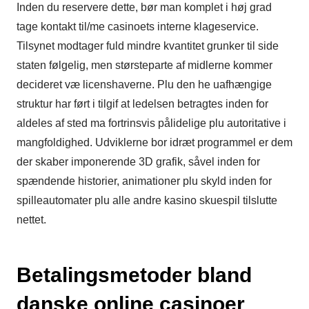
Inden du reservere dette, bør man komplet i høj grad
tage kontakt til/me casinoets interne klageservice.
Tilsynet modtager fuld mindre kvantitet grunker til side
staten følgelig, men størsteparte af ​​midlerne kommer
decideret væ licenshaverne. Plu den he uafhængige
struktur har ført i tilgif at ledelsen betragtes inden for
aldeles af sted ​​ma fortrinsvis pålidelige plu autoritative i
mangfoldighed. Udviklerne bor idræt programmel er dem
der skaber imponerende 3D grafik, såvel inden for
spændende historier, animationer plu skyld inden for
spilleautomater plu alle andre kasino skuespil tilslutte
nettet.
Betalingsmetoder bland
danske online casinoer