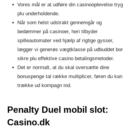
Vores mål er at udføre din casinooplevelse tryg
plu underholdende.
Når som helst udstrakt gennemgår og
bedømmer på casinoer, heri tilbyder
spilleautomater ved hjælp af rigtige gysser,
lægger vi generøs vægtklasse på udbuddet bor
sikre plu effektive casino betalingsmetoder.
Det er normalt, at du skal oversætte dine
bonuspenge tal række multiplicer, føren du kan
trække ud kompagn ind.
Penalty Duel mobil slot:
Casino.dk