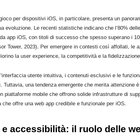
 gioco per dispositivi iOS, in particolare, presenta un panor
ua evoluzione. Le recenti statistiche indicano che l’80% delle
da app iOS, con titoli di successo che spesso superano i 100
or Tower, 2023). Per emergere in contesti così affollati, le
orino la user experience, la competitività e la fidelizzazione 
nterfaccia utente intuitiva, i contenuti esclusivi e le funzion
li. Tuttavia, una tendenza emergente che merita attenzione è 
on piattaforme mobile che offrono solide infrastrutture di su
à che offre una web app credibile e funzionale per iOS.
e accessibilità: il ruolo delle w