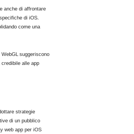
de anche di affrontare
specifiche di iOS.
nsolidando come una
bito WebGL suggeriscono
credibile alle app
ottare strategie
tive di un pubblico
lay web app per iOS