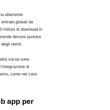
ama altamente
 entrate globali da
 milioni di download in
 aziende devono puntare
degli utenti.
alità social sono
l’integrazione di
pporto, come nel caso
eb app per