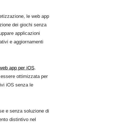
netizzazione, le web app
uzione dei giochi senza
luppare applicazioni
ativi e aggiornamenti
web app per iOS
.
essere ottimizzata per
tivi iOS senza le
se e senza soluzione di
nto distintivo nel