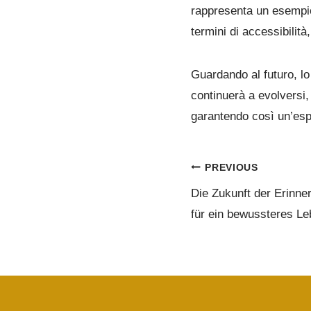
rappresenta un esempio
termini di accessibilità
Guardando al futuro, lo
continuerà a evolversi,
garantendo così un’esper
PREVIOUS
Die Zukunft der Erinner
für ein bewussteres L