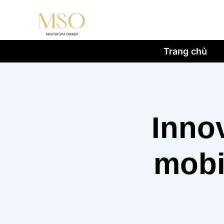
Trang chủ
Innov
mobil