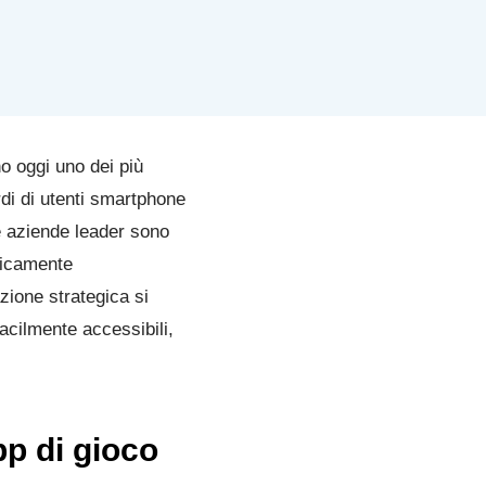
o oggi uno dei più
rdi di utenti smartphone
e aziende leader sono
gicamente
azione strategica si
acilmente accessibili,
pp di gioco