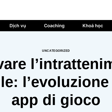
Dịch vụ
Coaching
Khoá học
UNCATEGORIZED
are l’intratten
e: l’evoluzione
app di gioco