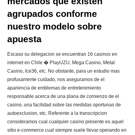
mercados que existen
agrupados conforme
nuestro modelo sobre
apuesta
Escaso su delegacion se encuentran 16 casinos en
internet en Chile � PlayUZU, Mega Casino, Metal
Casino, Ice36, etc. No obstante, para un estudio mas
profusamente cuidado, nos aseguramos de el
apariencia de emblemas de entretenimiento
responsable acerca de una plana de comienzo de el
casino, una facilidad sobre las medidas oportunas de
autoexclusion, etc. Referente a la transcripcion
consideramos cual cualquier casino presente es aquel
sitio e-commerce cual siempre suele llevar operando en