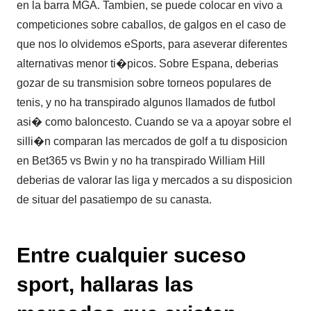
en la barra MGA. Tambien, se puede colocar en vivo a
competiciones sobre caballos, de galgos en el caso de
que nos lo olvidemos eSports, para aseverar diferentes
alternativas menor ti�picos. Sobre Espana, deberias
gozar de su transmision sobre torneos populares de
tenis, y no ha transpirado algunos llamados de futbol
asi� como baloncesto. Cuando se va a apoyar sobre el
silli�n comparan las mercados de golf a tu disposicion
en Bet365 vs Bwin y no ha transpirado William Hill
deberias de valorar las liga y mercados a su disposicion
de situar del pasatiempo de su canasta.
Entre cualquier suceso
sport, hallaras las