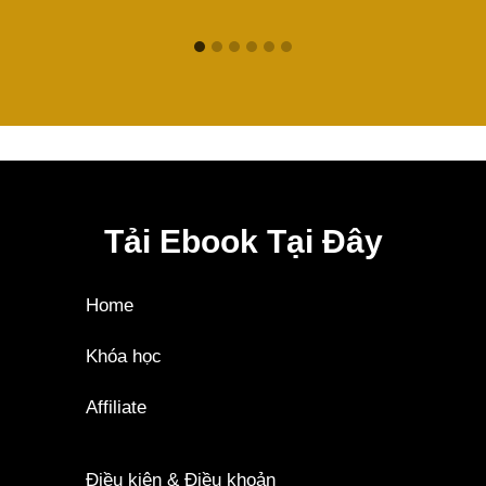
Tải Ebook Tại Đây
Home
Khóa học
Affiliate
Điều kiện & Điều khoản