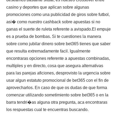
casino y deportes que aplican sobre algunas
promociones como una publicidad de giros sobre futbol,
asi� como nuestro cashback sobre apuestas si no
ganas el suerte de ruleta referente a avispado.El empuje
es a prueba de bombas. Si te cuestiones la manera
sobre como jubilar dinero sobre bet365 tienes que saber
que resulta extremadamente facil. Igualmente
encontraras opciones referente a apuestas combinadas,
multiples y en directo, cosa que asegura alternativas
para las parejas aficiones, desprovisto la urgencia sobre
usar algun estatuto promocional de bet365 con el fin de
aprovecharlos. En caso de que os dudas de que forma
comenzar utilizando sometimiento sobre bet365 o en la
barra tendri�as alguna otra pregunta, aca encontraras
los respuestas cual te encuentras buscando.