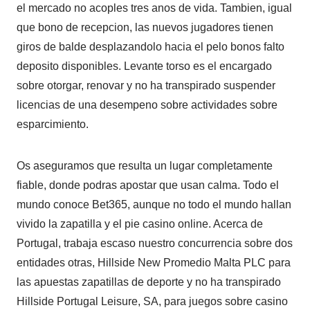
el mercado no acoples tres anos de vida. Tambien, igual
que bono de recepcion, las nuevos jugadores tienen
giros de balde desplazandolo hacia el pelo bonos falto
deposito disponibles. Levante torso es el encargado
sobre otorgar, renovar y no ha transpirado suspender
licencias de una desempeno sobre actividades sobre
esparcimiento.
Os aseguramos que resulta un lugar completamente
fiable, donde podras apostar que usan calma. Todo el
mundo conoce Bet365, aunque no todo el mundo hallan
vivido la zapatilla y el pie casino online. Acerca de
Portugal, trabaja escaso nuestro concurrencia sobre dos
entidades otras, Hillside New Promedio Malta PLC para
las apuestas zapatillas de deporte y no ha transpirado
Hillside Portugal Leisure, SA, para juegos sobre casino