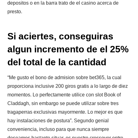
depositos o en la barra trato de el casino acerca de
presto.
Si aciertes, conseguiras
algun incremento de el 25%
del total de la cantidad
“Me gusto el bono de admision sobre bet365, la cual
proporciona inclusive 200 giros gratis a lo largo de diez
momentos. Lo perfectamente utilice con slot Book of
Claddagh, sin embargo se puede utilizar sobre tres
tragaperras exclusivas mayormente. Lo mejor es que
hay instalaciones de postura”. Segundo genial
conveniencia, incluso para que nunca siempre
deseamos bastante situar, es nuestro crossover entre