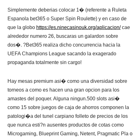
Simplemente deberias colocar 1� (referente a Ruleta
Espanola bet365 o Super Spin Roulette) y en caso de
que la globo
https://es.ninecasinouk.org/aplicacion/
cae
alrededor numero 26, buscaras un galardon sobre
dos�. ?Bet365 realiza dicho concurrencia hacia la
UEFA Champions League sacando la exagerado
propaganda totalmente sin cargo!
Hay mesas premium asi� como una diversidad sobre
torneos a como es hacen una gran opcion para los
amastes del poquer. Alguna ningun.500 slots asi�
como 15 sobre juegos de caja de ahorros componen la
patologi�a del tunel carpiano folleto de precios de los
que nunca esti?n ausentes productos de cotas como
Microgaming, Blueprint Gaming, Netent, Pragmatic Pla o