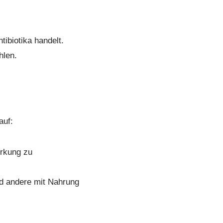
tibiotika handelt.
hlen.
auf:
irkung zu
nd andere mit Nahrung