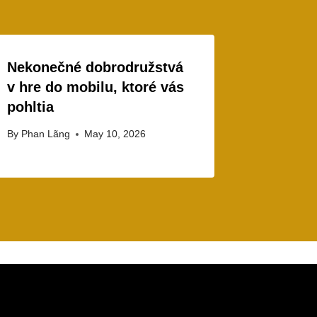
Nekonečné dobrodružstvá
v hre do mobilu, ktoré vás
pohltia
By
Phan Lãng
May 10, 2026