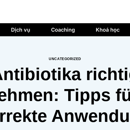
Dịch vụ
Coaching
Khoá học
UNCATEGORIZED
ntibiotika richt
ehmen: Tipps fü
rrekte Anwend