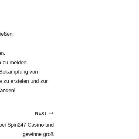
ließen:
en.
n zu melden.
e Bekämpfung von
e zu erzielen und zur
Händen!
NEXT
 bei Spin247 Casino und
gewinne groß