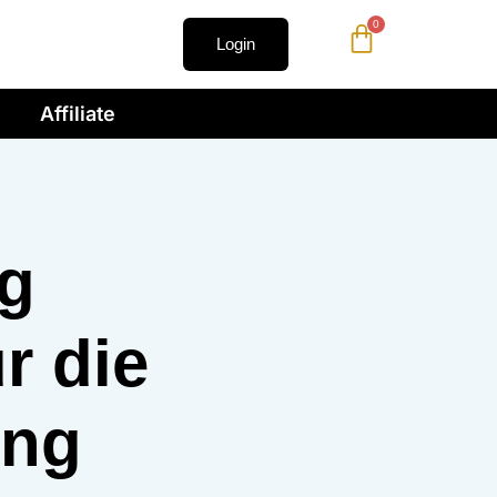
0
Login
Affiliate
ig
r die
ung