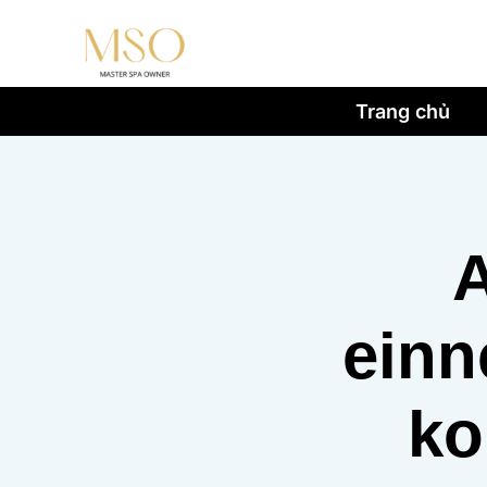
Trang chủ
A
einn
ko