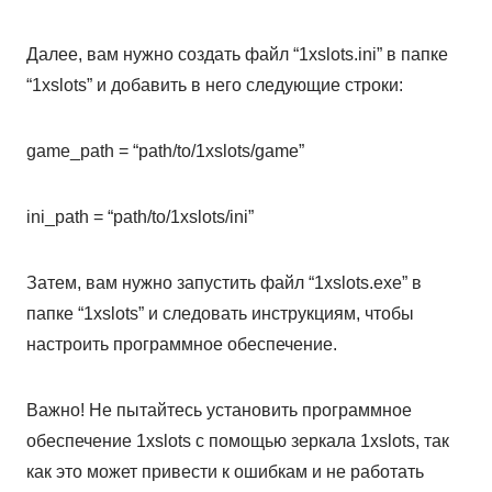
Далее, вам нужно создать файл “1xslots.ini” в папке
“1xslots” и добавить в него следующие строки:
game_path = “path/to/1xslots/game”
ini_path = “path/to/1xslots/ini”
Затем, вам нужно запустить файл “1xslots.exe” в
папке “1xslots” и следовать инструкциям, чтобы
настроить программное обеспечение.
Важно! Не пытайтесь установить программное
обеспечение 1xslots с помощью зеркала 1xslots, так
как это может привести к ошибкам и не работать