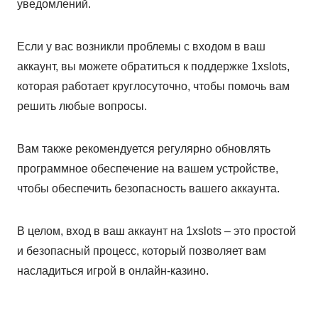
уведомлений.
Если у вас возникли проблемы с входом в ваш
аккаунт, вы можете обратиться к поддержке 1xslots,
которая работает круглосуточно, чтобы помочь вам
решить любые вопросы.
Вам также рекомендуется регулярно обновлять
программное обеспечение на вашем устройстве,
чтобы обеспечить безопасность вашего аккаунта.
В целом, вход в ваш аккаунт на 1xslots – это простой
и безопасный процесс, который позволяет вам
насладиться игрой в онлайн-казино.