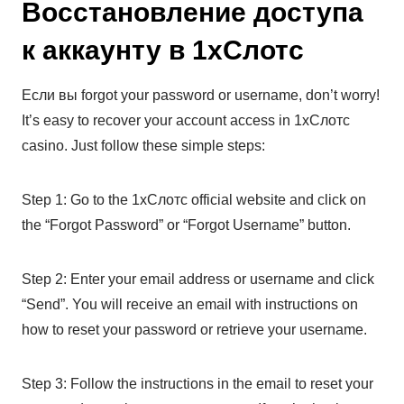
Восстановление доступа
к аккаунту в 1хСлотс
Если вы forgot your password or username, don’t worry!
It’s easy to recover your account access in 1хСлотс
casino. Just follow these simple steps:
Step 1: Go to the 1хСлотс official website and click on
the “Forgot Password” or “Forgot Username” button.
Step 2: Enter your email address or username and click
“Send”. You will receive an email with instructions on
how to reset your password or retrieve your username.
Step 3: Follow the instructions in the email to reset your