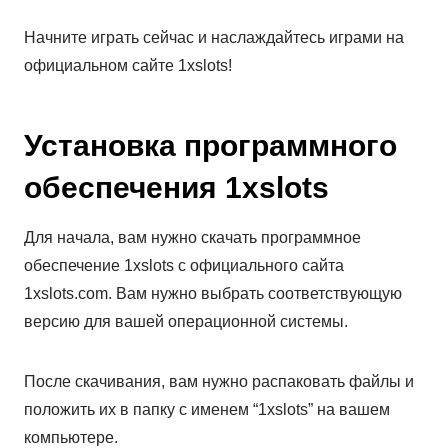
Начните играть сейчас и наслаждайтесь играми на
официальном сайте 1xslots!
Установка программного
обеспечения 1xslots
Для начала, вам нужно скачать программное
обеспечение 1xslots с официального сайта
1xslots.com. Вам нужно выбрать соответствующую
версию для вашей операционной системы.
После скачивания, вам нужно распаковать файлы и
положить их в папку с именем “1xslots” на вашем
компьютере.