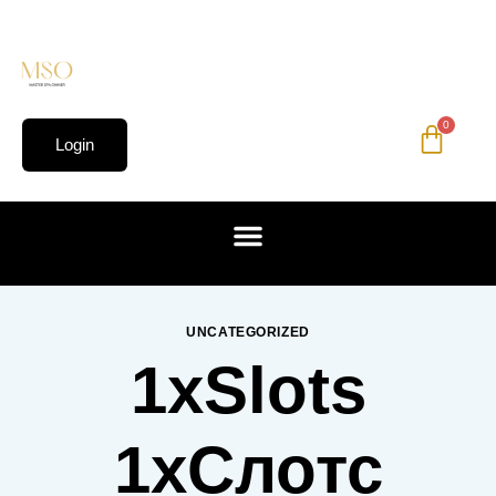
0
Login
UNCATEGORIZED
1xSlots
1хСлотс