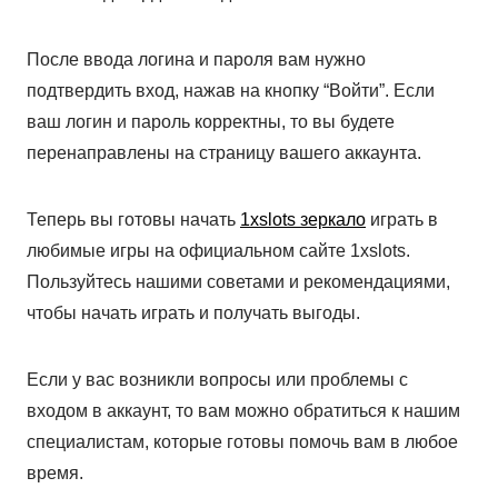
После ввода логина и пароля вам нужно
подтвердить вход, нажав на кнопку “Войти”. Если
ваш логин и пароль корректны, то вы будете
перенаправлены на страницу вашего аккаунта.
Теперь вы готовы начать
1xslots зеркало
играть в
любимые игры на официальном сайте 1xslots.
Пользуйтесь нашими советами и рекомендациями,
чтобы начать играть и получать выгоды.
Если у вас возникли вопросы или проблемы с
входом в аккаунт, то вам можно обратиться к нашим
специалистам, которые готовы помочь вам в любое
время.