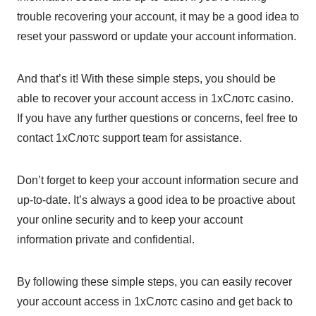
trouble recovering your account, it may be a good idea to
reset your password or update your account information.
And that’s it! With these simple steps, you should be
able to recover your account access in 1хСлотс casino.
If you have any further questions or concerns, feel free to
contact 1хСлотс support team for assistance.
Don’t forget to keep your account information secure and
up-to-date. It’s always a good idea to be proactive about
your online security and to keep your account
information private and confidential.
By following these simple steps, you can easily recover
your account access in 1хСлотс casino and get back to