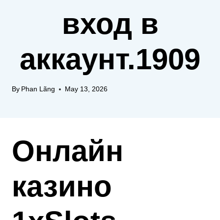
вход в
аккаунт.1909
By
Phan Lãng
May 13, 2026
Онлайн
казино