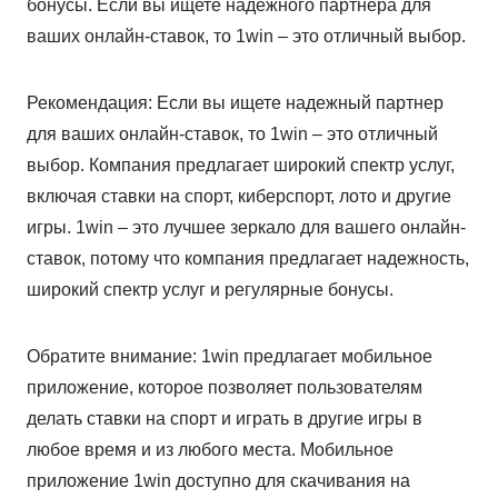
бонусы. Если вы ищете надежного партнера для
ваших онлайн-ставок, то 1win – это отличный выбор.
Рекомендация: Если вы ищете надежный партнер
для ваших онлайн-ставок, то 1win – это отличный
выбор. Компания предлагает широкий спектр услуг,
включая ставки на спорт, киберспорт, лото и другие
игры. 1win – это лучшее зеркало для вашего онлайн-
ставок, потому что компания предлагает надежность,
широкий спектр услуг и регулярные бонусы.
Обратите внимание: 1win предлагает мобильное
приложение, которое позволяет пользователям
делать ставки на спорт и играть в другие игры в
любое время и из любого места. Мобильное
приложение 1win доступно для скачивания на