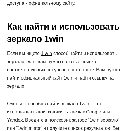
доступа к официальному сайту.
Как найти и использовать
зеркало 1win
Если вы ищете
1 win
способ найти и использовать
зеркало 1win, вам нужно начать с поиска
соответствующих ресурсов в интернете. Вам нужно
найти официальный сайт 1win и найти ссылку на
зеркало.
Один из способов найти зеркало 1win – это
использовать поисковики, такие как Google или
Yandex. Введите в поисковик запрос “1win зеркало”
или “1win mirror” и получите список результатов. Вы