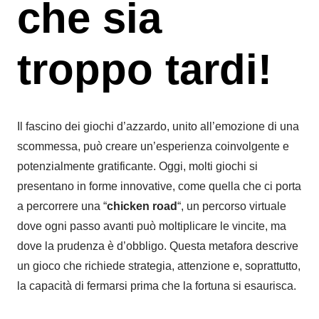
che sia
troppo tardi!
Il fascino dei giochi d’azzardo, unito all’emozione di una
scommessa, può creare un’esperienza coinvolgente e
potenzialmente gratificante. Oggi, molti giochi si
presentano in forme innovative, come quella che ci porta
a percorrere una “
chicken road
“, un percorso virtuale
dove ogni passo avanti può moltiplicare le vincite, ma
dove la prudenza è d’obbligo. Questa metafora descrive
un gioco che richiede strategia, attenzione e, soprattutto,
la capacità di fermarsi prima che la fortuna si esaurisca.