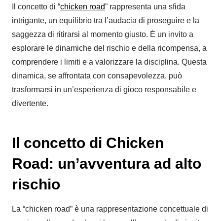
Il concetto di “
chicken road
” rappresenta una sfida
intrigante, un equilibrio tra l’audacia di proseguire e la
saggezza di ritirarsi al momento giusto. È un invito a
esplorare le dinamiche del rischio e della ricompensa, a
comprendere i limiti e a valorizzare la disciplina. Questa
dinamica, se affrontata con consapevolezza, può
trasformarsi in un’esperienza di gioco responsabile e
divertente.
Il concetto di Chicken
Road: un’avventura ad alto
rischio
La “chicken road” è una rappresentazione concettuale di