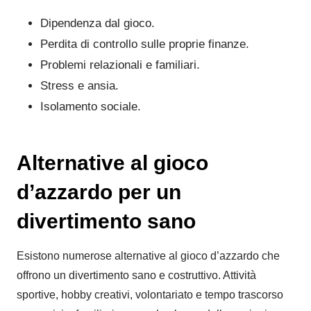
Dipendenza dal gioco.
Perdita di controllo sulle proprie finanze.
Problemi relazionali e familiari.
Stress e ansia.
Isolamento sociale.
Alternative al gioco
d’azzardo per un
divertimento sano
Esistono numerose alternative al gioco d’azzardo che
offrono un divertimento sano e costruttivo. Attività
sportive, hobby creativi, volontariato e tempo trascorso