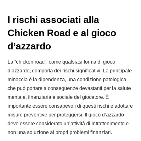
I rischi associati alla
Chicken Road e al gioco
d’azzardo
La “chicken road”, come qualsiasi forma di gioco
d’azzardo, comporta dei rischi significativi. La principale
minaccia è la dipendenza, una condizione patologica
che può portare a conseguenze devastanti per la salute
mentale, finanziaria e sociale del giocatore. È
importante essere consapevoli di questi rischi e adottare
misure preventive per proteggersi. Il gioco d’azzardo
deve essere considerato un’attività di intrattenimento e
non una soluzione ai propri problemi finanziari.