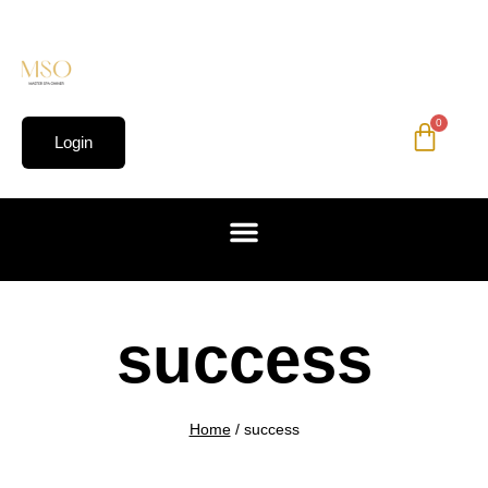
0
Login
success
Home
/
success