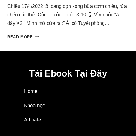
Chiều 17/4/2022 tôi đang dọn xong bữa cơm chiều, rửa
chén các thứ. Cộc … cộc… cộc X 10 🙄 Mình hỏi: “Ai
dậy X2 “ Mình mở cửa ra :” À, cô Tuyết phòng…
READ MORE
Tải Ebook Tại Đây
Home
Khóa học
Affiliate