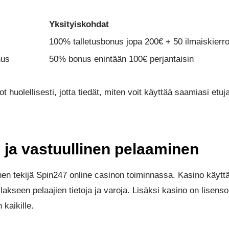
Yksityiskohdat
100% talletusbonus jopa 200€ + 50 ilmaiskierr
nus
50% bonus enintään 100€ perjantaisin
 huolellisesti, jotta tiedät, miten voit käyttää saamiasi etuj
 ja vastuullinen pelaaminen
nen tekijä Spin247 online casinon toiminnassa. Kasino käyt
lakseen pelaajien tietoja ja varoja. Lisäksi kasino on lisenso
 kaikille.