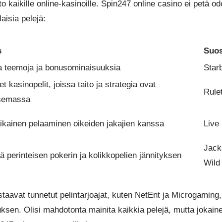
o kaikille online-kasinoille. Spin247 online casino ei petä odo
aisia pelejä:
s
Suos
ia teemoja ja bonusominaisuuksia
Star
t kasinopelit, joissa taito ja strategia ovat
Rulet
semassa
ikainen pelaaminen oikeiden jakajien kanssa
Live
Jack
ä perinteisen pokerin ja kolikkopelien jännityksen
Wild
taavat tunnetut pelintarjoajat, kuten NetEnt ja Microgaming
sen. Olisi mahdotonta mainita kaikkia pelejä, mutta jokain