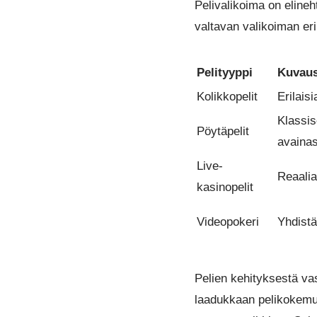
Pelivalikoima on elineht
valtavan valikoiman eril
Pelityyppi
Kuvau
Kolikkopelit
Erilais
Klassise
Pöytäpelit
avaina
Live-
Reaalia
kasinopelit
Videopokeri
Yhdistä
Pelien kehityksestä vas
laadukkaan pelikokemuk