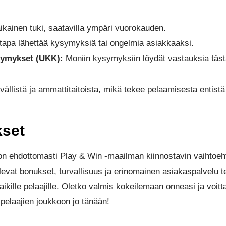
ikainen tuki, saatavilla ympäri vuorokauden.
tapa lähettää kysymyksiä tai ongelmia asiakkaaksi.
symykset (UKK):
Moniin kysymyksiin löydät vastauksia täst
vällistä ja ammattitaitoista, mikä tekee pelaamisesta entist
kset
on ehdottomasti Play & Win -maailman kiinnostavin vaihtoeht
levat bonukset, turvallisuus ja erinomainen asiakaspalvelu te
aikille pelaajille. Oletko valmis kokeilemaan onneasi ja vo
 pelaajien joukkoon jo tänään!