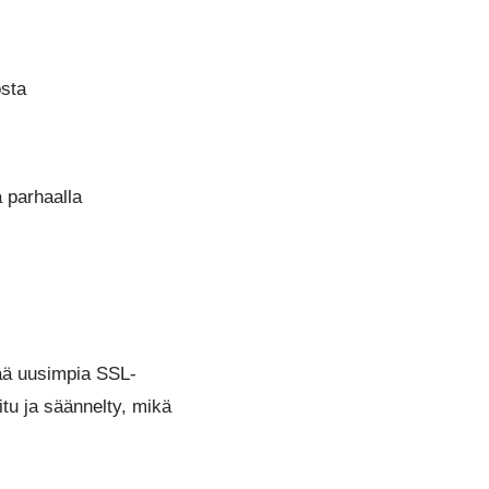
osta
a parhaalla
tää uusimpia SSL-
itu ja säännelty, mikä