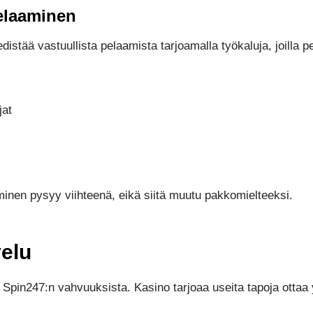
elaaminen
istää vastuullista pelaamista tarjoamalla työkaluja, joilla pel
jat
minen pysyy viihteenä, eikä siitä muutu pakkomielteeksi.
elu
 Spin247:n vahvuuksista. Kasino tarjoaa useita tapoja ottaa 