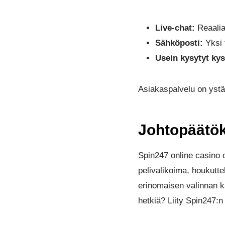
Live-chat:
Reaalia
Sähköposti:
Yksi 
Usein kysytyt ky
Asiakaspalvelu on ystä
Johtopäätö
Spin247 online casino 
pelivalikoima, houkutte
erinomaisen valinnan k
hetkiä? Liity Spin247:n