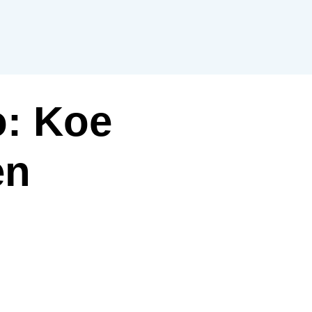
o: Koe
en