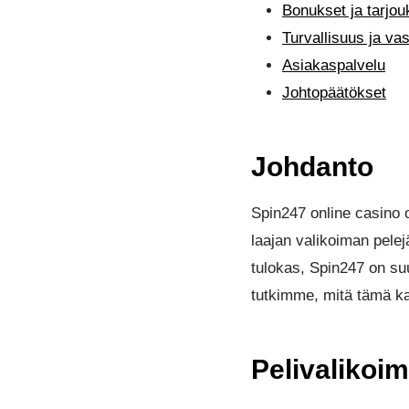
Bonukset ja tarjou
Turvallisuus ja va
Asiakaspalvelu
Johtopäätökset
Johdanto
Spin247 online casino o
laajan valikoiman pelej
tulokas, Spin247 on su
tutkimme, mitä tämä ka
Pelivalikoi