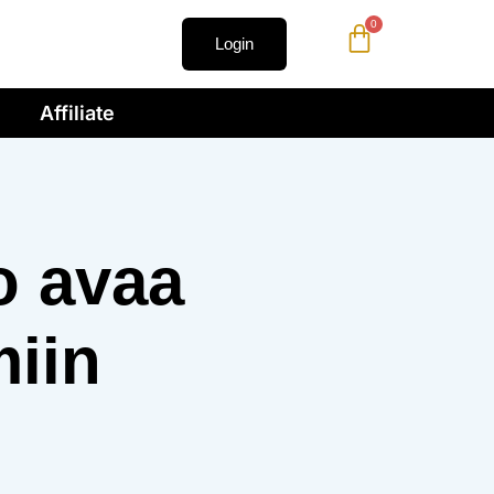
0
Login
Affiliate
o avaa
iin