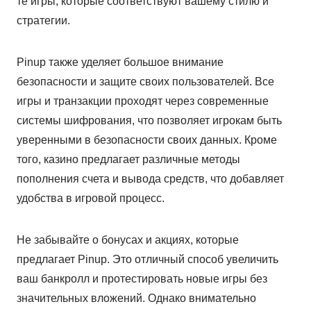
те игры, которые соответствуют вашему стилю и
стратегии.
Pinup также уделяет большое внимание
безопасности и защите своих пользователей. Все
игры и транзакции проходят через современные
системы шифрования, что позволяет игрокам быть
уверенными в безопасности своих данных. Кроме
того, казино предлагает различные методы
пополнения счета и вывода средств, что добавляет
удобства в игровой процесс.
Не забывайте о бонусах и акциях, которые
предлагает Pinup. Это отличный способ увеличить
ваш банкролл и протестировать новые игры без
значительных вложений. Однако внимательно