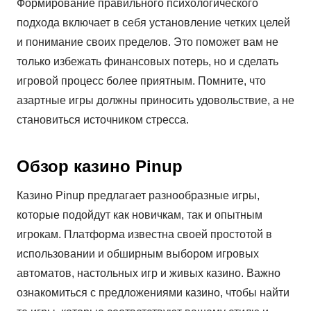
Формирование правильного психологического
подхода включает в себя установление четких целей
и понимание своих пределов. Это поможет вам не
только избежать финансовых потерь, но и сделать
игровой процесс более приятным. Помните, что
азартные игры должны приносить удовольствие, а не
становиться источником стресса.
Обзор казино Pinup
Казино Pinup предлагает разнообразные игры,
которые подойдут как новичкам, так и опытным
игрокам. Платформа известна своей простотой в
использовании и обширным выбором игровых
автоматов, настольных игр и живых казино. Важно
ознакомиться с предложениями казино, чтобы найти