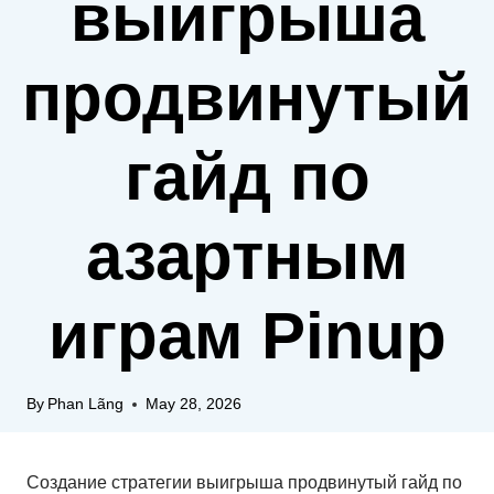
выигрыша
продвинутый
гайд по
азартным
играм Pinup
By
Phan Lãng
May 28, 2026
Создание стратегии выигрыша продвинутый гайд по