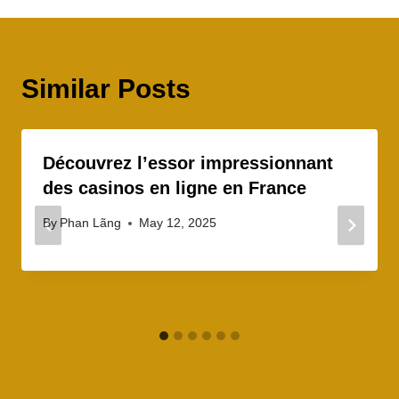
Similar Posts
Découvrez l’essor impressionnant
des casinos en ligne en France
By
Phan Lãng
May 12, 2025