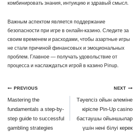
комбинировать знания, интуицию и здравый смысл.
Важным аспектом является поддержание
безопасности при игре в онлайн-казино. Следите за
своим временем и расходами, чтобы азартные игры
не стали причиной финансовых и эмоциональных
проблем. Главное — получать удовольствие от
процесса и наслаждаться игрой в казино Pinup.
PREVIOUS
NEXT
Mastering the
Тәуелсіз ойын әлеміне
fundamentals a step-by-
кіріспе Pin-Up casino
step guide to successful
бастаушы ойыншылар
gambling strategies
үшін нені білуі керек