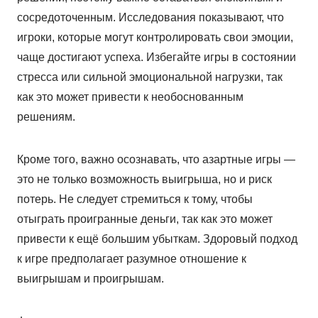
сосредоточенным. Исследования показывают, что
игроки, которые могут контролировать свои эмоции,
чаще достигают успеха. Избегайте игры в состоянии
стресса или сильной эмоциональной нагрузки, так
как это может привести к необоснованным
решениям.
Кроме того, важно осознавать, что азартные игры —
это не только возможность выигрыша, но и риск
потерь. Не следует стремиться к тому, чтобы
отыграть проигранные деньги, так как это может
привести к ещё большим убыткам. Здоровый подход
к игре предполагает разумное отношение к
выигрышам и проигрышам.