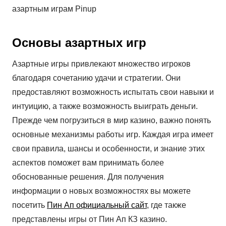
азартным играм Pinup
Основы азартных игр
Азартные игры привлекают множество игроков
благодаря сочетанию удачи и стратегии. Они
предоставляют возможность испытать свои навыки и
интуицию, а также возможность выиграть деньги.
Прежде чем погрузиться в мир казино, важно понять
основные механизмы работы игр. Каждая игра имеет
свои правила, шансы и особенности, и знание этих
аспектов поможет вам принимать более
обоснованные решения. Для получения
информации о новых возможностях вы можете
посетить
Пин Ап официальный сайт
, где также
представлены игры от Пин Ап КЗ казино.