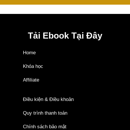
Tải Ebook Tại Đây
Home
Khóa học
Affiliate
Điều kiện & Điều khoản
Quy trình thanh toán
Chính sách bảo mật