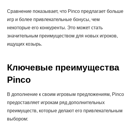
Сравнение показывает, что Pinco предлагает больше
игр и более привлекательные бонусы, чем
некоторые его конкуренты. Это может стать
значительным преимуществом для новых игроков,
ищущих козырь.
Ключевые преимущества
Pinco
В дополнение к своим игровым предложениям, Pinco
предоставляет игрокам ряд дополнительных
преимуществ, которые делают его привлекательным
выбором: