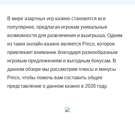
В мире азартных игр казино становятся все
популярнее, предлагая игрокам уникальные
возможности для развлечения и выигрыша. Одним
из таких онлайн-казино является Pinco, которое
привлекает внимание благодаря разнообразным
игровым предложениям и выгодным бонусам. В
данном обзоре мы рассмотрим плюсы и минусы
Pinco, чтобы помочь вам составить общее
представление о данном казино в 2026 году.