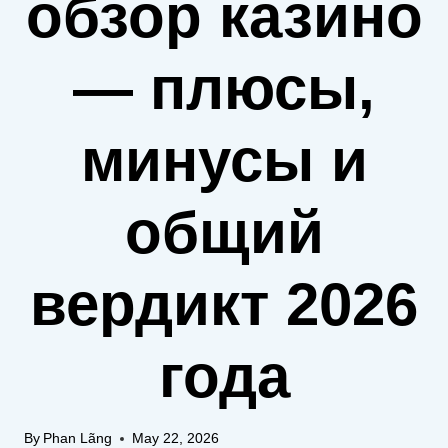
обзор казино
— плюсы,
минусы и
общий
вердикт 2026
года
By
Phan Lãng
May 22, 2026