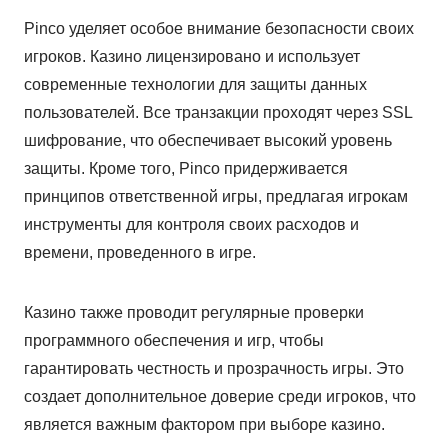
Pinco уделяет особое внимание безопасности своих
игроков. Казино лицензировано и использует
современные технологии для защиты данных
пользователей. Все транзакции проходят через SSL
шифрование, что обеспечивает высокий уровень
защиты. Кроме того, Pinco придерживается
принципов ответственной игры, предлагая игрокам
инструменты для контроля своих расходов и
времени, проведенного в игре.
Казино также проводит регулярные проверки
программного обеспечения и игр, чтобы
гарантировать честность и прозрачность игры. Это
создает дополнительное доверие среди игроков, что
является важным фактором при выборе казино.