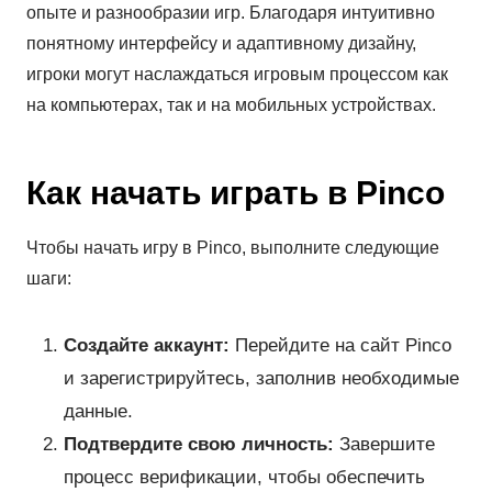
опыте и разнообразии игр. Благодаря интуитивно
понятному интерфейсу и адаптивному дизайну,
игроки могут наслаждаться игровым процессом как
на компьютерах, так и на мобильных устройствах.
Как начать играть в Pinco
Чтобы начать игру в Pinco, выполните следующие
шаги:
Создайте аккаунт:
Перейдите на сайт Pinco
и зарегистрируйтесь, заполнив необходимые
данные.
Подтвердите свою личность:
Завершите
процесс верификации, чтобы обеспечить