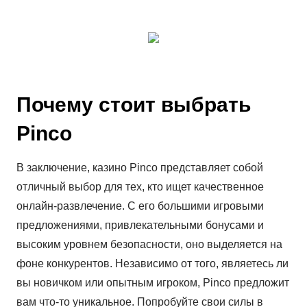
Почему стоит выбрать
Pinco
В заключение, казино Pinco представляет собой
отличный выбор для тех, кто ищет качественное
онлайн-развлечение. С его большими игровыми
предложениями, привлекательными бонусами и
высоким уровнем безопасности, оно выделяется на
фоне конкурентов. Независимо от того, являетесь ли
вы новичком или опытным игроком, Pinco предложит
вам что-то уникальное. Попробуйте свои силы в