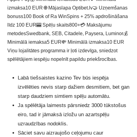
izmaksa10 EUR 🌐 Mājaslapa Optibet.lv🤝 Uzņemšanas
bonuss100 Book of Ra WinSpins + 25% apdrošināšana
līdz 100 EUR🎰 Spēļu skaits800+💳 Maksājumu
metodesSwedbank, SEB, Citadele, Paysera, Luminor💰
Minimālā iemaksa5 EUR💸 Minimālā izmaksa10 EUR
Viņu lojalitātes programma ir ļoti izdevīga, sniedzot
spēlētājiem iespēju nopelnīt papildu priekšrocības.
Labā tiešsaistes kazino Tev būs iespēja
izvēlēties nevis starp dažiem desmitiem, bet gan
starp daudziem simtiem spēļu automātu.
Ja spēlētāja laimests pārsniedz 3000 tūkstošus
eiro, tad ir jāmaksā izložu un azartspēļu
uzraudzības nodoklis.
Sāciet savu aizraujošo ceļojumu caur