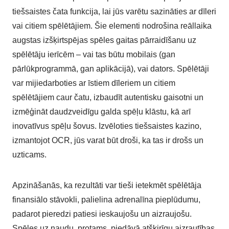
tiešsaistes čata funkcija, lai jūs varētu sazināties ar dīleri
vai citiem spēlētājiem. Šie elementi nodrošina reāllaika
augstas izšķirtspējas spēles gaitas pārraidīšanu uz
spēlētāju ierīcēm – vai tas būtu mobilais (gan
pārlūkprogrammā, gan aplikācijā), vai dators. Spēlētāji
var mijiedarboties ar īstiem dīleriem un citiem
spēlētājiem caur čatu, izbaudīt autentisku gaisotni un
izmēģināt daudzveidīgu galda spēļu klāstu, kā arī
inovatīvus spēļu šovus. Izvēloties tiešsaistes kazino,
izmantojot OCR, jūs varat būt droši, ka tas ir drošs un
uzticams.
Apzināšanās, ka rezultāti var tieši ietekmēt spēlētāja
finansiālo stāvokli, palielina adrenalīna pieplūdumu,
padarot pieredzi patiesi ieskaujošu un aizraujošu.
Spēles uz naudu, protams, piedāvā atšķirīgu aizrautības