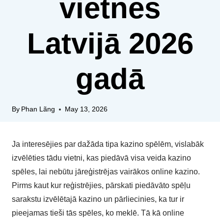
vietnes
Latvijā 2026
gadā
By
Phan Lãng
May 13, 2026
Ja interesējies par dažāda tipa kazino spēlēm, vislabāk
izvēlēties tādu vietni, kas piedāvā visa veida kazino
spēles, lai nebūtu jāreģistrējas vairākos online kazino.
Pirms kaut kur reģistrējies, pārskati piedāvāto spēļu
sarakstu izvēlētajā kazino un pārliecinies, ka tur ir
pieejamas tieši tās spēles, ko meklē. Tā kā online