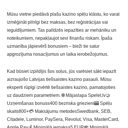
Mūsu vietne piedāvā plašu kazino spēļu klāstu, ko varat
izmēģināt pilnīgi bez maksas, bez reģistrācijas vai
ieguldījumiem. Tas palīdzēs iepazīties ar mehāniku un
noteikumiem, nepakļaujot sevi finanšu riskam. Īpaša
uzmanība jāpievērš bonusiem – bieži tie satur
apgrozījuma nosacījumus un laika ierobežojumus.
Kad būsiet izpildījis šos soļus, jūs varēsiet sākt iepazīt
aizraujošo Latvijas tiešsaistes kazino pasauli. Mūsu
eksperti rūpīgi izvērtē tiešsaistes kazino, pamatojoties
uz daudziem parametriem. 🌐 Mājaslapa Spelet.lv🤝
Uzņemšanas bonuss400 bezriska griezieni🎰 Spēļu
skaits800+💳 Maksājumu metodesSwedbank, SEB,
Citadele, Luminor, PaySera, Revolut, Visa, MasterCard,
Apple Pay💰 Minimālā iemaksa5 EUR💸 Minimālā