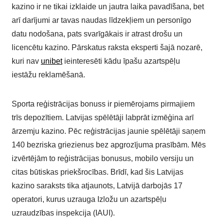
kazino ir ne tikai izklaide un jautra laika pavadīšana, bet
arī darījumi ar tavas naudas līdzekļiem un personīgo
datu nodošana, pats svarīgākais ir atrast drošu un
licencētu kazino. Pārskatus raksta eksperti šajā nozarē,
kuri nav
unibet
ieinteresēti kādu īpašu azartspēļu
iestāžu reklamēšanā.
Sporta reģistrācijas bonuss ir piemērojams pirmajiem
trīs depozītiem. Latvijas spēlētāji labprāt izmēģina arī
ārzemju kazino. Pēc reģistrācijas jaunie spēlētāji saņem
140 bezriska griezienus bez apgrozījuma prasībām. Mēs
izvērtējām to reģistrācijas bonusus, mobilo versiju un
citas būtiskas priekšrocības. Brīdī, kad šis Latvijas
kazino saraksts tika atjaunots, Latvijā darbojās 17
operatori, kurus uzrauga Izložu un azartspēļu
uzraudzības inspekcija (IAUI).