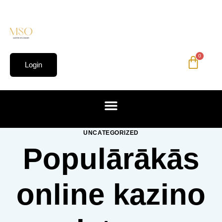
0
Login
UNCATEGORIZED
Populārākās
online kazino