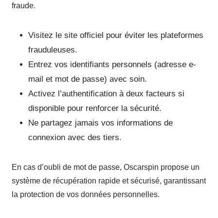
fraude.
Visitez le site officiel pour éviter les plateformes
frauduleuses.
Entrez vos identifiants personnels (adresse e-
mail et mot de passe) avec soin.
Activez l’authentification à deux facteurs si
disponible pour renforcer la sécurité.
Ne partagez jamais vos informations de
connexion avec des tiers.
En cas d’oubli de mot de passe, Oscarspin propose un
système de récupération rapide et sécurisé, garantissant
la protection de vos données personnelles.