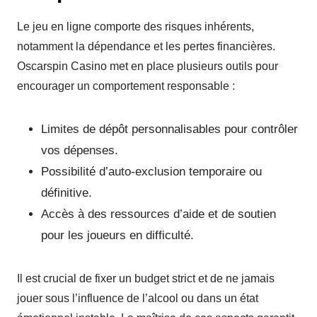
Le jeu en ligne comporte des risques inhérents,
notamment la dépendance et les pertes financières.
Oscarspin Casino met en place plusieurs outils pour
encourager un comportement responsable :
Limites de dépôt personnalisables pour contrôler
vos dépenses.
Possibilité d’auto-exclusion temporaire ou
définitive.
Accès à des ressources d’aide et de soutien
pour les joueurs en difficulté.
Il est crucial de fixer un budget strict et de ne jamais
jouer sous l’influence de l’alcool ou dans un état