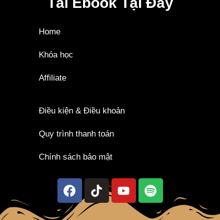
Tải Ebook Tại Đây
Home
Khóa học
Affiliate
Điều kiện & Điều khoản
Quy trình thanh toán
Chính sách bảo mật