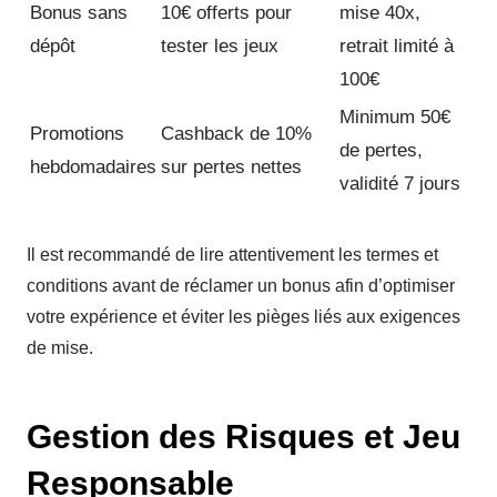
Bonus sans
10€ offerts pour
mise 40x,
dépôt
tester les jeux
retrait limité à
100€
Minimum 50€
Promotions
Cashback de 10%
de pertes,
hebdomadaires
sur pertes nettes
validité 7 jours
Il est recommandé de lire attentivement les termes et
conditions avant de réclamer un bonus afin d’optimiser
votre expérience et éviter les pièges liés aux exigences
de mise.
Gestion des Risques et Jeu
Responsable