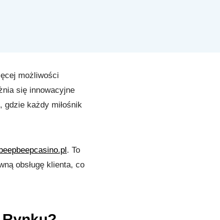
ięcej możliwości
żnia się innowacyjne
, gdzie każdy miłośnik
/beepbeepcasino.pl
. To
wną obsługę klienta, co
m Rynku?