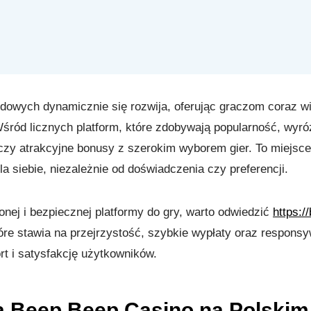
rdowych dynamicznie się rozwija, oferując graczom coraz w
śród licznych platform, które zdobywają popularność, wyró
ączy atrakcyjne bonusy z szerokim wyborem gier. To miejsce
la siebie, niezależnie od doświadczenia czy preferencji.
nej i bezpiecznej platformy do gry, warto odwiedzić
https:/
óre stawia na przejrzystość, szybkie wypłaty oraz responsy
rt i satysfakcję użytkowników.
a Beep Beep Casino na Polski