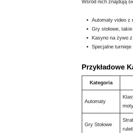
Wśród nich znajdują si
Automaty video z 
Gry stołowe, takie
Kasyno na żywo z 
Specjalne turnieje
Przykładowe K
Kategoria
Klas
Automaty
mot
Stra
Gry Stołowe
rulet