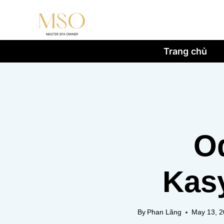
Trang chủ
O
Kas
By
Phan Lãng
May 13, 