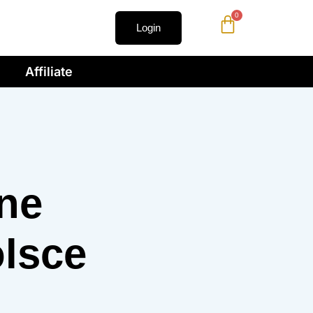
0
Login
Affiliate
ne
lsce