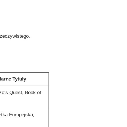
rzeczywistego.
arne Tytuły
zo’s Quest, Book of
etka Europejska,