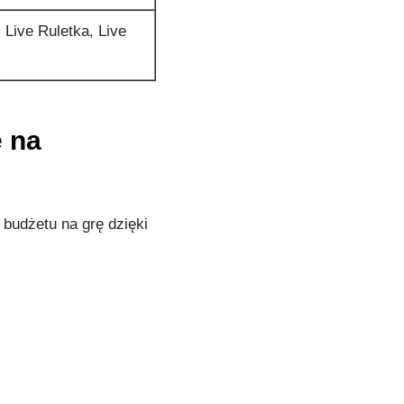
 Live Ruletka, Live
 na
budżetu na grę dzięki