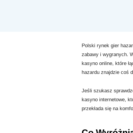
Polski rynek gier haza
zabawy i wygranych. W
kasyno online, które ł
hazardu znajdzie coś d
Jeśli szukasz sprawdzo
kasyno internetowe, kt
przekłada się na komfo
Co Wyróżni