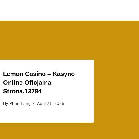
Lemon Casino – Kasyno
Online Oficjalna
Strona.13784
By
Phan Lãng
April 21, 2026