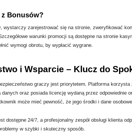
ć z Bonusów?
 wystarczy zarejestrować się na stronie, zweryfikować kon
Szczegółowe warunki promocji są dostępne na stronie kasy
ełnić wymogi obrotu, by wypłacić wygrane.
two i Wsparcie – Klucz do Spok
zpieczeństwo graczy jest priorytetem. Platforma korzysta
a danych oraz posiada licencję wydaną przez odpowiednie o
tkownik może mieć pewność, że jego środki i dane osobowe
st dostępne 24/7, a profesjonalny zespół obsługi klienta odp
oblemy w szybki i skuteczny sposób.