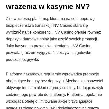
wrażenia w kasynie NV?
Z nowoczesną platformą, która ma na celu poprawę
bezpieczeństwa transakcji, NV Casino stara się
wyróżnić na tle konkurencji. NV Casino oferuje również
depozytu darmowe spiny jako część swoich promocji.
Jako kasyno na prawdziwe pieniądze, NV Casino
pozwala graczom wygrywać rzeczywistą gotówkę
podczas rozgrywki.
Platforma hazardowa regularnie wprowadza promocje
obejmujące bonusy bez depozytu. Mechanika losowości
aktywuje ten sam układ nagrody co sloty, budując nawyk
codziennego powrotu do platformy. Platforma regularnie
wzbogaca ofertę o limitowane akcje przyciągające
uwagę zarówno nowych, jak i doświadczonych graczy.