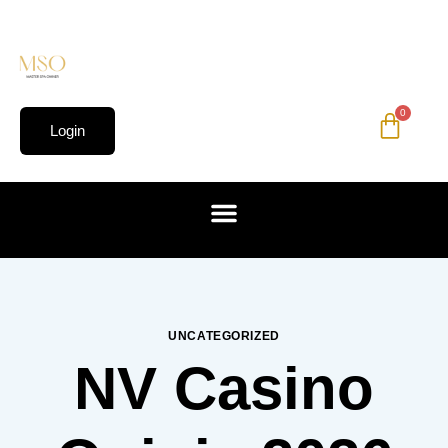
0
Login
UNCATEGORIZED
NV Casino