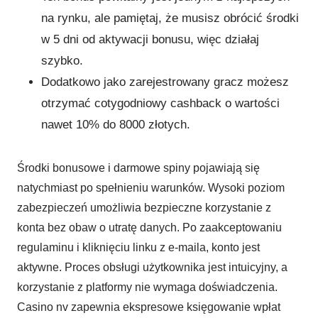
na rynku, ale pamiętaj, że musisz obrócić środki
w 5 dni od aktywacji bonusu, więc działaj
szybko.
Dodatkowo jako zarejestrowany gracz możesz
otrzymać cotygodniowy cashback o wartości
nawet 10% do 8000 złotych.
Środki bonusowe i darmowe spiny pojawiają się
natychmiast po spełnieniu warunków. Wysoki poziom
zabezpieczeń umożliwia bezpieczne korzystanie z
konta bez obaw o utratę danych. Po zaakceptowaniu
regulaminu i kliknięciu linku z e-maila, konto jest
aktywne. Proces obsługi użytkownika jest intuicyjny, a
korzystanie z platformy nie wymaga doświadczenia.
Casino nv zapewnia ekspresowe księgowanie wpłat