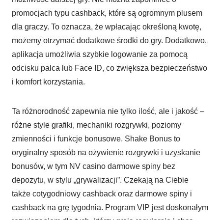
promocjach typu cashback, które są ogromnym plusem
dla graczy. To oznacza, że wpłacając określoną kwotę,
możemy otrzymać dodatkowe środki do gry. Dodatkowo,
aplikacja umożliwia szybkie logowanie za pomocą
odcisku palca lub Face ID, co zwiększa bezpieczeństwo
i komfort korzystania.
Ta różnorodność zapewnia nie tylko ilość, ale i jakość –
różne style grafiki, mechaniki rozgrywki, poziomy
zmienności i funkcje bonusowe. Shake Bonus to
oryginalny sposób na ożywienie rozgrywki i uzyskanie
bonusów, w tym NV casino darmowe spiny bez
depozytu, w stylu „grywalizacji”. Czekają na Ciebie
także cotygodniowy cashback oraz darmowe spiny i
cashback na grę tygodnia. Program VIP jest doskonałym