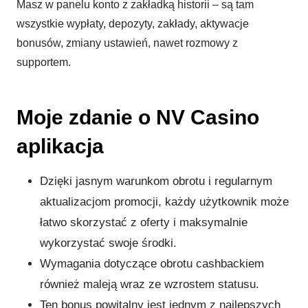
Masz w panelu konto z zakładką historii – są tam
wszystkie wypłaty, depozyty, zakłady, aktywacje
bonusów, zmiany ustawień, nawet rozmowy z
supportem.
Moje zdanie o NV Casino
aplikacja
Dzięki jasnym warunkom obrotu i regularnym
aktualizacjom promocji, każdy użytkownik może
łatwo skorzystać z oferty i maksymalnie
wykorzystać swoje środki.
Wymagania dotyczące obrotu cashbackiem
również maleją wraz ze wzrostem statusu.
Ten bonus powitalny jest jednym z najlepszych