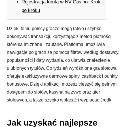
Rejestracja konta w NV Casino: Krok
po kroku
Dzięki temu polscy gracze mogą łatwo i szybko
dokonywać transakcji, korzystając z metod płatności,
które są im znane i zaufane. Platforma umożliwia
nawigację po grach za pomocą filtrów według dostawcy,
popularności i daty wydania, co ułatwia znalezienie
ulubionych tytułów. Co tydzień wyróżniona gra slotowa
oferuje ekskluzywne darmowe spiny, cashback i punkty
bonusowe. Dzięki aplikacji możesz cieszyć się pełnym
dostępem do slotów, kasyna na żywo oraz gier
stołowych, a także szybko wpłacać i wypłacać środki.
Jak uzyskać najlepsze