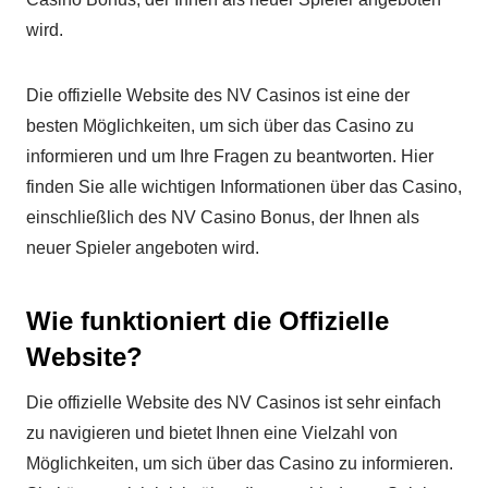
wird.
Die offizielle Website des NV Casinos ist eine der
besten Möglichkeiten, um sich über das Casino zu
informieren und um Ihre Fragen zu beantworten. Hier
finden Sie alle wichtigen Informationen über das Casino,
einschließlich des NV Casino Bonus, der Ihnen als
neuer Spieler angeboten wird.
Wie funktioniert die Offizielle
Website?
Die offizielle Website des NV Casinos ist sehr einfach
zu navigieren und bietet Ihnen eine Vielzahl von
Möglichkeiten, um sich über das Casino zu informieren.