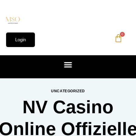
0
Login
UNCATEGORIZED
NV Casino
Online Offiziell