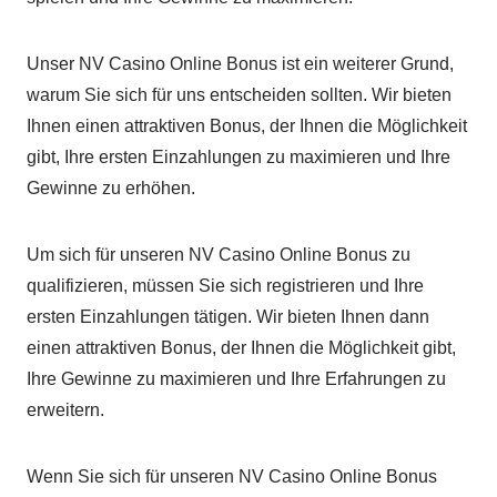
Unser NV Casino Online Bonus ist ein weiterer Grund,
warum Sie sich für uns entscheiden sollten. Wir bieten
Ihnen einen attraktiven Bonus, der Ihnen die Möglichkeit
gibt, Ihre ersten Einzahlungen zu maximieren und Ihre
Gewinne zu erhöhen.
Um sich für unseren NV Casino Online Bonus zu
qualifizieren, müssen Sie sich registrieren und Ihre
ersten Einzahlungen tätigen. Wir bieten Ihnen dann
einen attraktiven Bonus, der Ihnen die Möglichkeit gibt,
Ihre Gewinne zu maximieren und Ihre Erfahrungen zu
erweitern.
Wenn Sie sich für unseren NV Casino Online Bonus