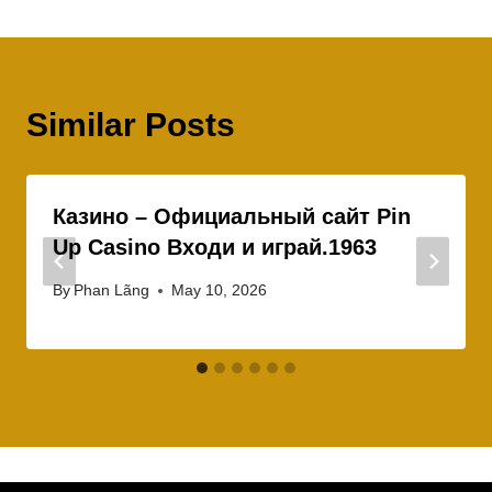
Similar Posts
Казино – Официальный сайт Pin
Up Casino Входи и играй.1963
By
Phan Lãng
May 10, 2026