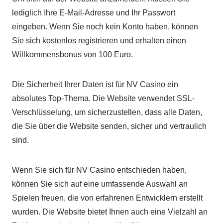
lediglich Ihre E-Mail-Adresse und Ihr Passwort
eingeben. Wenn Sie noch kein Konto haben, können
Sie sich kostenlos registrieren und erhalten einen
Willkommensbonus von 100 Euro.
Die Sicherheit Ihrer Daten ist für NV Casino ein
absolutes Top-Thema. Die Website verwendet SSL-
Verschlüsselung, um sicherzustellen, dass alle Daten,
die Sie über die Website senden, sicher und vertraulich
sind.
Wenn Sie sich für NV Casino entschieden haben,
können Sie sich auf eine umfassende Auswahl an
Spielen freuen, die von erfahrenen Entwicklern erstellt
wurden. Die Website bietet Ihnen auch eine Vielzahl an