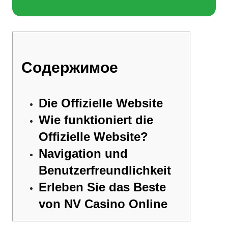
Содержимое
Die Offizielle Website
Wie funktioniert die
Offizielle Website?
Navigation und
Benutzerfreundlichkeit
Erleben Sie das Beste
von NV Casino Online