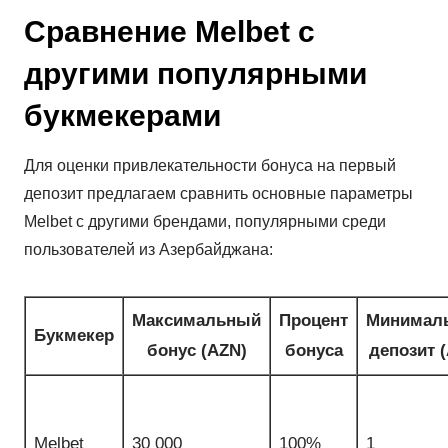
Сравнение Melbet с
другими популярными
букмекерами
Для оценки привлекательности бонуса на первый
депозит предлагаем сравнить основные параметры
Melbet с другими брендами, популярными среди
пользователей из Азербайджана:
Максимальный
Процент
Минимал
Букмекер
бонус (AZN)
бонуса
депозит 
Melbet
30 000
100%
1