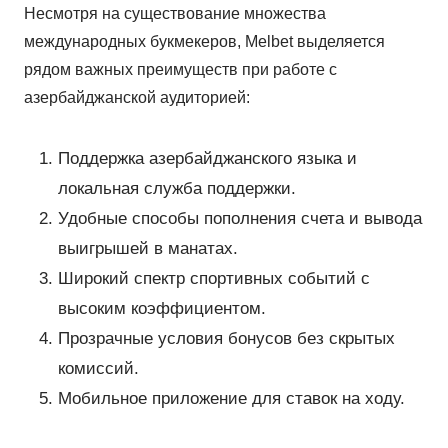
Несмотря на существование множества
международных букмекеров, Melbet выделяется
рядом важных преимуществ при работе с
азербайджанской аудиторией:
Поддержка азербайджанского языка и
локальная служба поддержки.
Удобные способы пополнения счета и вывода
выигрышей в манатах.
Широкий спектр спортивных событий с
высоким коэффициентом.
Прозрачные условия бонусов без скрытых
комиссий.
Мобильное приложение для ставок на ходу.