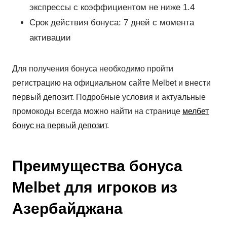
экспрессы с коэффициентом не ниже 1.4
Срок действия бонуса: 7 дней с момента
активации
Для получения бонуса необходимо пройти
регистрацию на официальном сайте Melbet и внести
первый депозит. Подробные условия и актуальные
промокоды всегда можно найти на странице
мелбет
бонус на первый депозит
.
Преимущества бонуса
Melbet для игроков из
Азербайджана