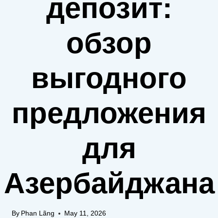
депозит:
обзор
выгодного
предложения
для
Азербайджана
By
Phan Lãng
May 11, 2026