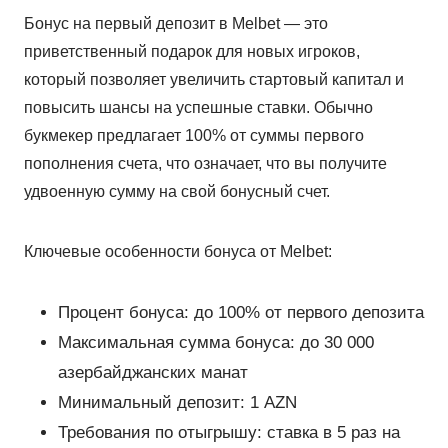
Бонус на первый депозит в Melbet — это
приветственный подарок для новых игроков,
который позволяет увеличить стартовый капитал и
повысить шансы на успешные ставки. Обычно
букмекер предлагает 100% от суммы первого
пополнения счета, что означает, что вы получите
удвоенную сумму на свой бонусный счет.
Ключевые особенности бонуса от Melbet:
Процент бонуса: до 100% от первого депозита
Максимальная сумма бонуса: до 30 000
азербайджанских манат
Минимальный депозит: 1 AZN
Требования по отыгрышу: ставка в 5 раз на