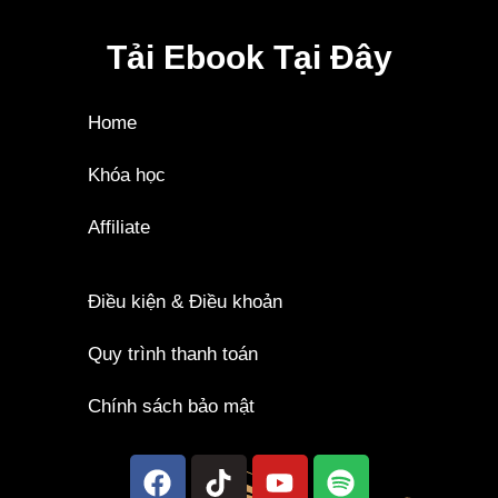
Tải Ebook Tại Đây
Home
Khóa học
Affiliate
Điều kiện & Điều khoản
Quy trình thanh toán
Chính sách bảo mật