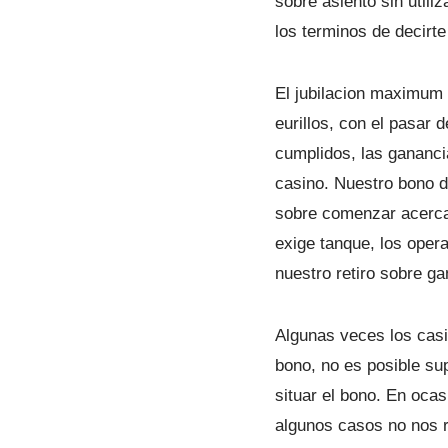
sobre asiento sin utili
los terminos de decirt
El jubilacion maximum
eurillos, con el pasar
cumplidos, las gananci
casino. Nuestro bono de
sobre comenzar acerca 
exige tanque, los oper
nuestro retiro sobre g
Algunas veces los casi
bono, no es posible s
situar el bono. En oca
algunos casos no nos r