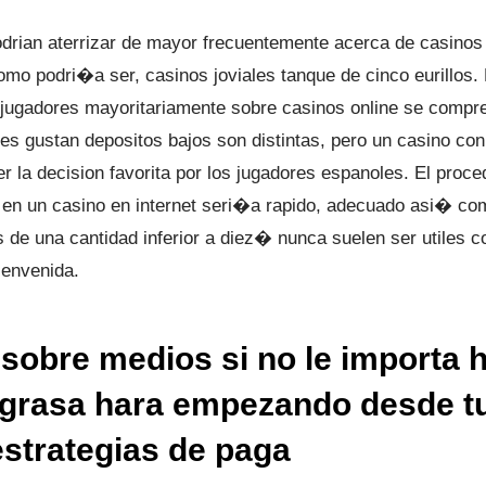
odrian aterrizar de mayor frecuentemente acerca de casino
omo podri�a ser, casinos joviales tanque de cinco eurillos. 
jugadores mayoritariamente sobre casinos online se compr
es gustan depositos bajos son distintas, pero un casino co
 la decision favorita por los jugadores espanoles. El proced
s en un casino en internet seri�a rapido, adecuado asi� com
os de una cantidad inferior a diez� nunca suelen ser utiles co
ienvenida.
 sobre medios si no le importa 
 grasa hara empezando desde t
estrategias de paga