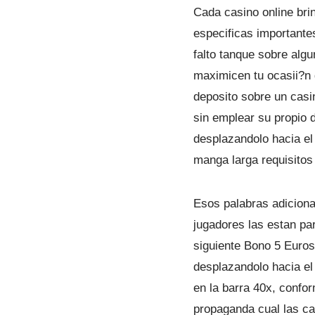
Cada casino online bri
especificas importante
falto tanque sobre alg
maximicen tu ocasii?n 
deposito sobre un casi
sin emplear su propio d
desplazandolo hacia e
manga larga requisito
Esos palabras adiciona
jugadores las estan pa
siguiente Bono 5 Euros 
desplazandolo hacia el
en la barra 40x, confo
propaganda cual las ca