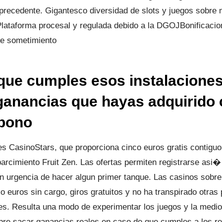
 precedente. Gigantesco diversidad de slots y juegos sobre
lataforma procesal y regulada debido a la DGOJBonificaci
te sometimiento
que cumples esos instalaciones
 ganancias que hayas adquirid
 bono
s CasinoStars, que proporciona cinco euros gratis contiguo j
parcimiento Fruit Zen. Las ofertas permiten registrarse asi
in urgencia de hacer algun primer tanque. Las casinos sobre
o euros sin cargo, giros gratuitos y no ha transpirado otra
. Resulta una modo de experimentar los juegos y la medio 
obre sacar ganancias reales en caso de que cumples a los re