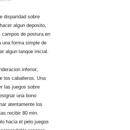
me disparidad sobre
hacer algun deposito,
os campos de postura en
ta una forma simple de
r algun tanque inicial.
deracion inferior,
e los caballeros. Una
r las juegos sobre
designar una bono
inar atentamente los
as recibir 80 min.
o hacia el pelo juegos