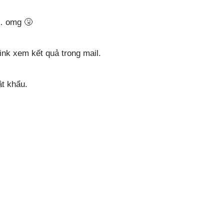
… omg 🤧
ink xem kết quả trong mail.
t khẩu.