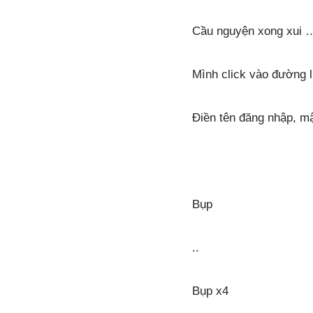
Cầu nguyện xong xui 
Mình click vào đường l
Điền tên đăng nhập, mậ
Bụp
..
Bụp x4