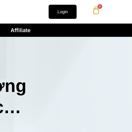
0
Login
Affiliate
ớng
ợc…