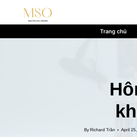
Trang chủ
Hô
kh
By
Richard Trần
April 25