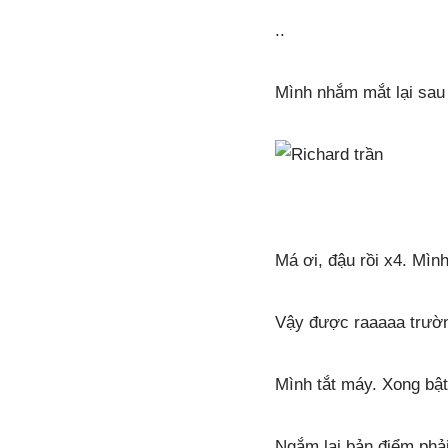
..
Mình nhắm mắt lại sau
Má ơi, đậu rồi x4. Mìn
Vậy được raaaaa trườn
Mình tắt máy. Xong bật
Ngắm lại bản điểm phả