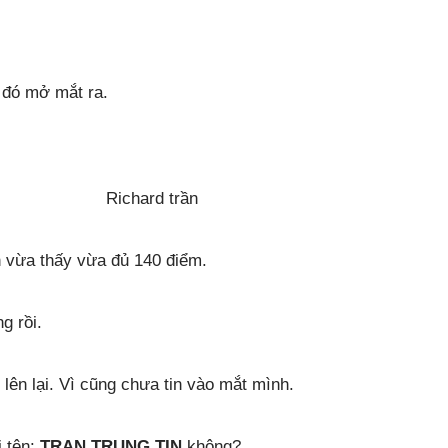
 đó mở mắt ra.
Richard trần
h vừa thấy vừa đủ 140 điểm.
g rồi.
 lên lại. Vì cũng chưa tin vào mắt mình.
i tên:
TRAN TRUNG TIN
không?