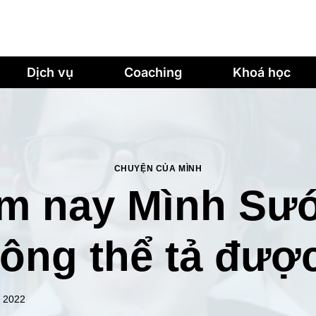
Dịch vụ
Coaching
Khoá học
CHUYỆN CỦA MÌNH
m nay Mình Sư
ông thể tả đư
, 2022