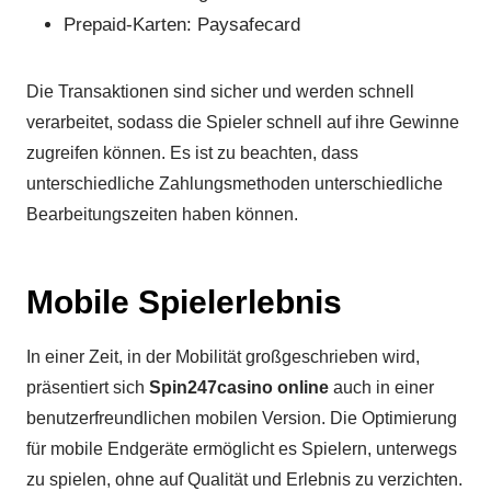
Prepaid-Karten: Paysafecard
Die Transaktionen sind sicher und werden schnell
verarbeitet, sodass die Spieler schnell auf ihre Gewinne
zugreifen können. Es ist zu beachten, dass
unterschiedliche Zahlungsmethoden unterschiedliche
Bearbeitungszeiten haben können.
Mobile Spielerlebnis
In einer Zeit, in der Mobilität großgeschrieben wird,
präsentiert sich
Spin247casino online
auch in einer
benutzerfreundlichen mobilen Version. Die Optimierung
für mobile Endgeräte ermöglicht es Spielern, unterwegs
zu spielen, ohne auf Qualität und Erlebnis zu verzichten.