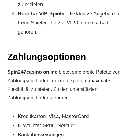
zu erzielen.
Boni für VIP-Spieler:
Exklusive Angebote für
treue Spieler, die zur VIP-Gemeinschaft
gehören.
Zahlungsoptionen
Spin247casino online
bietet eine breite Palette von
Zahlungsmethoden, um den Spielern maximale
Flexibilität zu bieten. Zu den unterstützten
Zahlungsmethoden gehören:
Kreditkarten: Visa, MasterCard
E-Wallets: Skrill, Neteller
Banküberweisungen