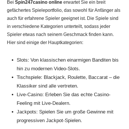
Bei
Spin247casino online
erwartet Sie ein breit
gefächertes Spieleportfolio, das sowohl für Anfänger als
auch für erfahrene Spieler geeignet ist. Die Spiele sind
in verschiedene Kategorien unterteilt, sodass jeder
Spieler etwas nach seinem Geschmack finden kann.
Hier sind einige der Hauptkategorien:
Slots: Von klassischen einarmigen Banditen bis
hin zu modernen Video-Slots.
Tischspiele: Blackjack, Roulette, Baccarat – die
Klassiker sind alle vertreten.
Live-Casino: Erleben Sie das echte Casino-
Feeling mit Live-Dealern.
Jackpots: Spielen Sie um große Gewinne mit
progressiven Jackpot-Spielen.