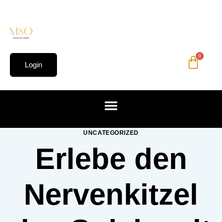
0
Login
UNCATEGORIZED
Erlebe den
Nervenkitzel