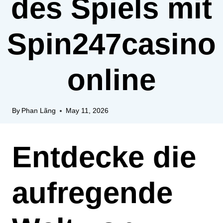
des Spiels mit
Spin247casino
online
By
Phan Lãng
May 11, 2026
Entdecke die
aufregende