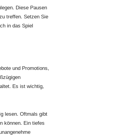
ulegen. Diese Pausen
u treffen. Setzen Sie
ich in das Spiel
ebote und Promotions,
oßzügigen
tet. Es ist wichtig,
g lesen. Oftmals gibt
 können. Ein tiefes
d unangenehme