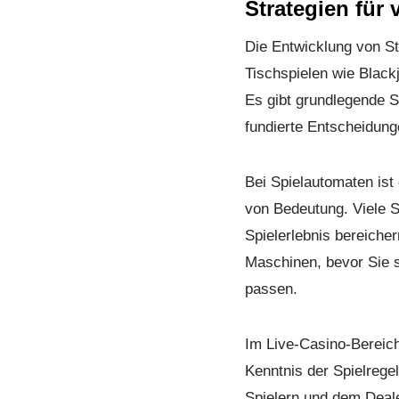
Strategien für
Die Entwicklung von St
Tischspielen wie Blac
Es gibt grundlegende S
fundierte Entscheidung
Bei Spielautomaten is
von Bedeutung. Viele S
Spielerlebnis bereiche
Maschinen, bevor Sie s
passen.
Im Live-Casino-Bereich
Kenntnis der Spielregel
Spielern und dem Deale