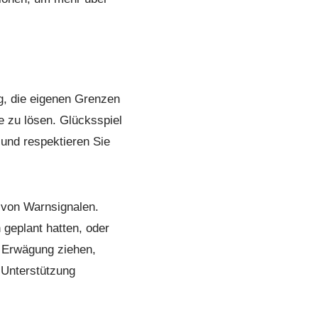
ig, die eigenen Grenzen
e zu lösen. Glücksspiel
 und respektieren Sie
g von Warnsignalen.
 geplant hatten, oder
n Erwägung ziehen,
 Unterstützung