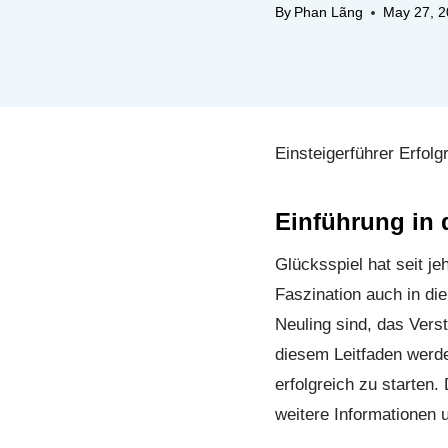
By
Phan Lãng
May 27, 
Einsteigerführer Erfolg
Einführung in 
Glücksspiel hat seit j
Faszination auch in die
Neuling sind, das Verst
diesem Leitfaden werde
erfolgreich zu starten
weitere Informationen 