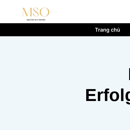
Trang chủ
Erfol