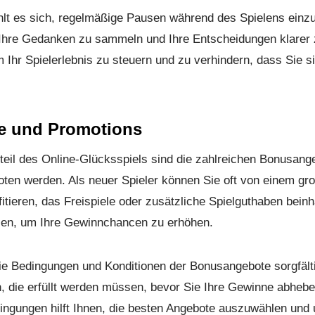
hlt es sich, regelmäßige Pausen während des Spielens einz
Ihre Gedanken zu sammeln und Ihre Entscheidungen klarer z
um Ihr Spielerlebnis zu steuern und zu verhindern, dass Sie s
e und Promotions
teil des Online-Glücksspiels sind die zahlreichen Bonusang
ten werden. Als neuer Spieler können Sie oft von einem gr
ieren, das Freispiele oder zusätzliche Spielguthaben beinhal
zen, um Ihre Gewinnchancen zu erhöhen.
 die Bedingungen und Konditionen der Bonusangebote sorgfälti
die erfüllt werden müssen, bevor Sie Ihre Gewinne abheben
dingungen hilft Ihnen, die besten Angebote auszuwählen un