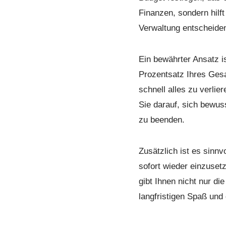
Finanzen, sondern hilf
Verwaltung entscheiden
Ein bewährter Ansatz i
Prozentsatz Ihres Gesa
schnell alles zu verli
Sie darauf, sich bewus
zu beenden.
Zusätzlich ist es sinn
sofort wieder einzusetz
gibt Ihnen nicht nur d
langfristigen Spaß und