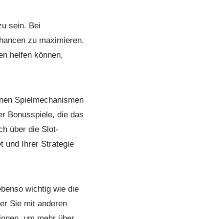
u sein. Bei
chancen zu maximieren.
nen helfen können,
denen Spielmechanismen
er Bonusspiele, die das
h über die Slot-
 und Ihrer Strategie
benso wichtig wie die
der Sie mit anderen
tionen, um mehr über