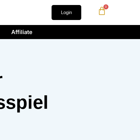
0
Login
Affiliate
r
sspiel