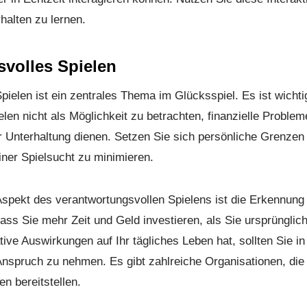
halten zu lernen.
volles Spielen
pielen ist ein zentrales Thema im Glücksspiel. Es ist wicht
len nicht als Möglichkeit zu betrachten, finanzielle Problem
der Unterhaltung dienen. Setzen Sie sich persönliche Grenzen
iner Spielsucht zu minimieren.
 Aspekt des verantwortungsvollen Spielens ist die Erkennun
ass Sie mehr Zeit und Geld investieren, als Sie ursprünglich
ive Auswirkungen auf Ihr tägliches Leben hat, sollten Sie i
n Anspruch zu nehmen. Es gibt zahlreiche Organisationen, die
n bereitstellen.