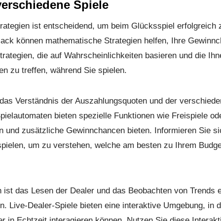
 verschiedene Spiele
rategien ist entscheidend, um beim Glücksspiel erfolgreich z
kjack können mathematische Strategien helfen, Ihre Gewinn
trategien, die auf Wahrscheinlichkeiten basieren und die Ih
en zu treffen, während Sie spielen.
t das Verständnis der Auszahlungsquoten und der verschie
pielautomaten bieten spezielle Funktionen wie Freispiele od
rn und zusätzliche Gewinnchancen bieten. Informieren Sie sic
pielen, um zu verstehen, welche am besten zu Ihrem Budget
 ist das Lesen der Dealer und das Beobachten von Trends e
n. Live-Dealer-Spiele bieten eine interaktive Umgebung, in 
r in Echtzeit interagieren können. Nutzen Sie diese Interak