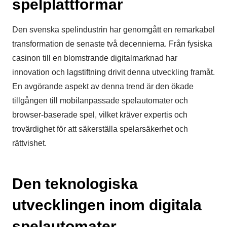
spelplattformar
Den svenska spelindustrin har genomgått en remarkabel
transformation de senaste två decennierna. Från fysiska
casinon till en blomstrande digitalmarknad har
innovation och lagstiftning drivit denna utveckling framåt.
En avgörande aspekt av denna trend är den ökade
tillgången till mobilanpassade spelautomater och
browser-baserade spel, vilket kräver expertis och
trovärdighet för att säkerställa spelarsäkerhet och
rättvishet.
Den teknologiska
utvecklingen inom digitala
spelautomater