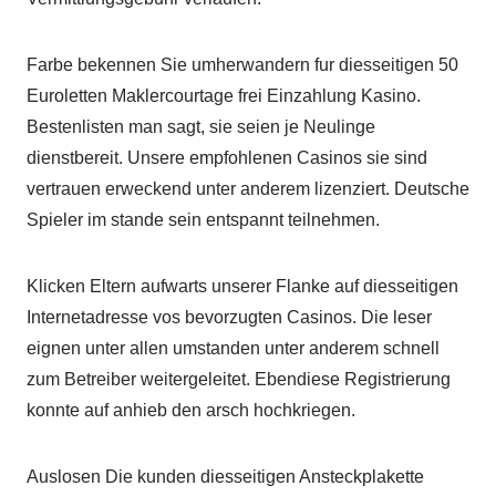
Farbe bekennen Sie umherwandern fur diesseitigen 50
Euroletten Maklercourtage frei Einzahlung Kasino.
Bestenlisten man sagt, sie seien je Neulinge
dienstbereit. Unsere empfohlenen Casinos sie sind
vertrauen erweckend unter anderem lizenziert. Deutsche
Spieler im stande sein entspannt teilnehmen.
Klicken Eltern aufwarts unserer Flanke auf diesseitigen
Internetadresse vos bevorzugten Casinos. Die leser
eignen unter allen umstanden unter anderem schnell
zum Betreiber weitergeleitet. Ebendiese Registrierung
konnte auf anhieb den arsch hochkriegen.
Auslosen Die kunden diesseitigen Ansteckplakette