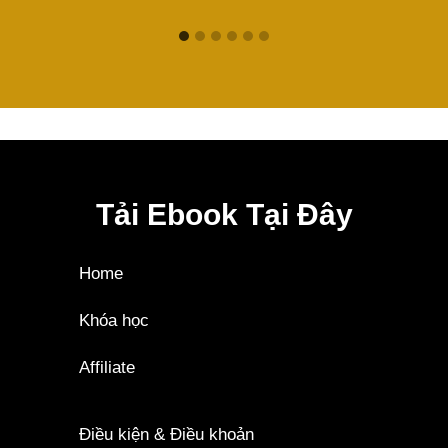
Tải Ebook Tại Đây
Home
Khóa học
Affiliate
Điều kiện & Điều khoản