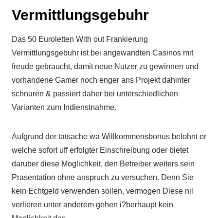
Vermittlungsgebuhr
Das 50 Euroletten With out Frankierung
Vermittlungsgebuhr ist bei angewandten Casinos mit
freude gebraucht, damit neue Nutzer zu gewinnen und
vorhandene Gamer noch enger ans Projekt dahinter
schnuren & passiert daher bei unterschiedlichen
Varianten zum Indienstnahme.
Aufgrund der tatsache wa Willkommensbonus belohnt er
welche sofort uff erfolgter Einschreibung oder bietet
daruber diese Moglichkeit, den Betreiber weiters sein
Prasentation ohne anspruch zu versuchen. Denn Sie
kein Echtgeld verwenden sollen, vermogen Diese nil
verlieren unter anderem gehen i?berhaupt kein