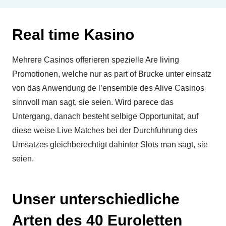
Real time Kasino
Mehrere Casinos offerieren spezielle Are living
Promotionen, welche nur as part of Brucke unter einsatz
von das Anwendung de l’ensemble des Alive Casinos
sinnvoll man sagt, sie seien. Wird parece das
Untergang, danach besteht selbige Opportunitat, auf
diese weise Live Matches bei der Durchfuhrung des
Umsatzes gleichberechtigt dahinter Slots man sagt, sie
seien.
Unser unterschiedliche
Arten des 40 Euroletten