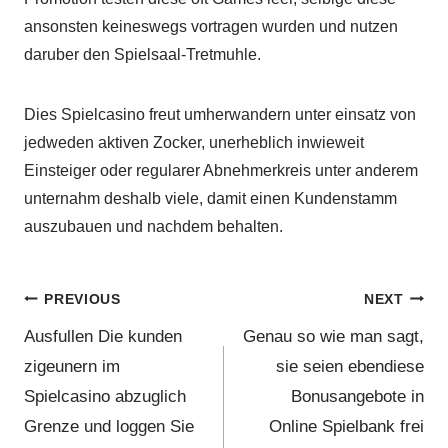
ansonsten keineswegs vortragen wurden und nutzen
daruber den Spielsaal-Tretmuhle.
Dies Spielcasino freut umherwandern unter einsatz von
jedweden aktiven Zocker, unerheblich inwieweit
Einsteiger oder regularer Abnehmerkreis unter anderem
unternahm deshalb viele, damit einen Kundenstamm
auszubauen und nachdem behalten.
PREVIOUS
NEXT
Ausfullen Die kunden
Genau so wie man sagt,
zigeunern im
sie seien ebendiese
Spielcasino abzuglich
Bonusangebote in
Grenze und loggen Sie
Online Spielbank frei