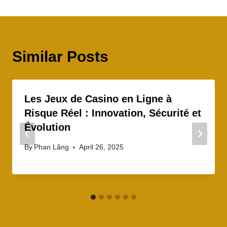
Similar Posts
Les Jeux de Casino en Ligne à
Risque Réel : Innovation, Sécurité et
Évolution
By
Phan Lãng
April 26, 2025