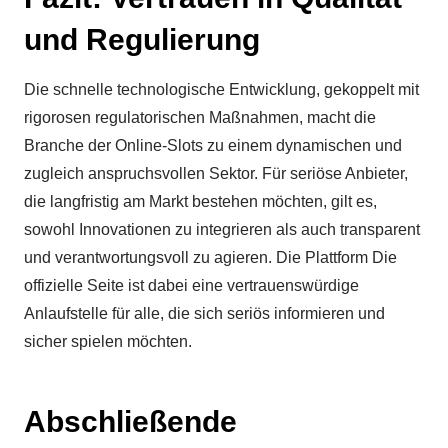
und Regulierung
Die schnelle technologische Entwicklung, gekoppelt mit
rigorosen regulatorischen Maßnahmen, macht die
Branche der Online-Slots zu einem dynamischen und
zugleich anspruchsvollen Sektor. Für seriöse Anbieter,
die langfristig am Markt bestehen möchten, gilt es,
sowohl Innovationen zu integrieren als auch transparent
und verantwortungsvoll zu agieren. Die Plattform Die
offizielle Seite ist dabei eine vertrauenswürdige
Anlaufstelle für alle, die sich seriös informieren und
sicher spielen möchten.
Abschließende