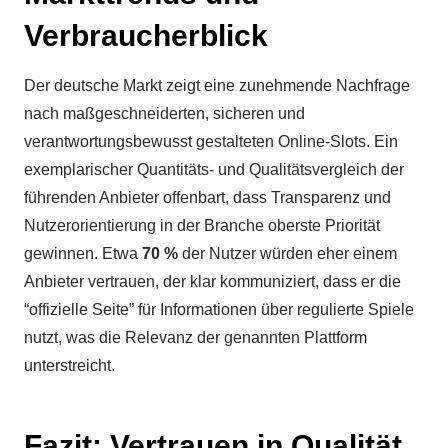
Verbraucherblick
Der deutsche Markt zeigt eine zunehmende Nachfrage
nach maßgeschneiderten, sicheren und
verantwortungsbewusst gestalteten Online-Slots. Ein
exemplarischer Quantitäts- und Qualitätsvergleich der
führenden Anbieter offenbart, dass Transparenz und
Nutzerorientierung in der Branche oberste Priorität
gewinnen. Etwa
70 %
der Nutzer würden eher einem
Anbieter vertrauen, der klar kommuniziert, dass er die
“offizielle Seite” für Informationen über regulierte Spiele
nutzt, was die Relevanz der genannten Plattform
unterstreicht.
Fazit: Vertrauen in Qualität