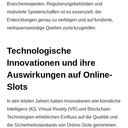
Branchenexperten, Regulierungsbehörden und
motivierte Spielerschaften ist es essenziell, die
Entwicklungen genau zu verfolgen und auf fundierte,
vertrauenswürdige Quellen zurückzugreifen.
Technologische
Innovationen und ihre
Auswirkungen auf Online-
Slots
In den letzten Jahren haben Innovationen wie künstliche
Intelligenz (KI), Virtual Reality (VR) und Blockchain-
Technologien erheblichen Einfluss auf die Qualität und
die Sicherheitsstandards von Online-Slots genommen.