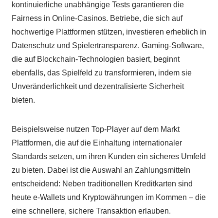
kontinuierliche unabhängige Tests garantieren die
Fairness in Online-Casinos. Betriebe, die sich auf
hochwertige Plattformen stützen, investieren erheblich in
Datenschutz und Spielertransparenz. Gaming-Software,
die auf Blockchain-Technologien basiert, beginnt
ebenfalls, das Spielfeld zu transformieren, indem sie
Unveränderlichkeit und dezentralisierte Sicherheit
bieten.
Beispielsweise nutzen Top-Player auf dem Markt
Plattformen, die auf die Einhaltung internationaler
Standards setzen, um ihren Kunden ein sicheres Umfeld
zu bieten. Dabei ist die Auswahl an Zahlungsmitteln
entscheidend: Neben traditionellen Kreditkarten sind
heute e-Wallets und Kryptowährungen im Kommen – die
eine schnellere, sichere Transaktion erlauben.