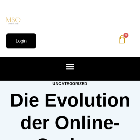
0
Login
UNCATEGORIZED
Die Evolution
der Online-