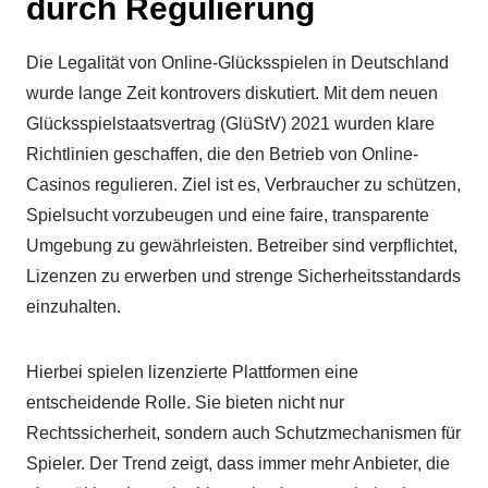
durch Regulierung
Die Legalität von Online-Glücksspielen in Deutschland
wurde lange Zeit kontrovers diskutiert. Mit dem neuen
Glücksspielstaatsvertrag (GlüStV) 2021 wurden klare
Richtlinien geschaffen, die den Betrieb von Online-
Casinos regulieren. Ziel ist es, Verbraucher zu schützen,
Spielsucht vorzubeugen und eine faire, transparente
Umgebung zu gewährleisten. Betreiber sind verpflichtet,
Lizenzen zu erwerben und strenge Sicherheitsstandards
einzuhalten.
Hierbei spielen lizenzierte Plattformen eine
entscheidende Rolle. Sie bieten nicht nur
Rechtssicherheit, sondern auch Schutzmechanismen für
Spieler. Der Trend zeigt, dass immer mehr Anbieter, die