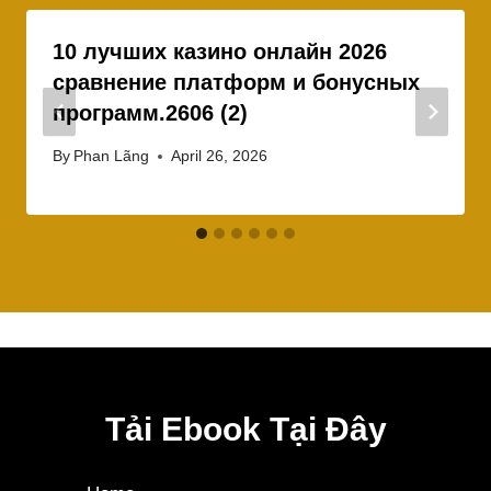
10 лучших казино онлайн 2026
сравнение платформ и бонусных
программ.2606 (2)
By
Phan Lãng
April 26, 2026
Tải Ebook Tại Đây