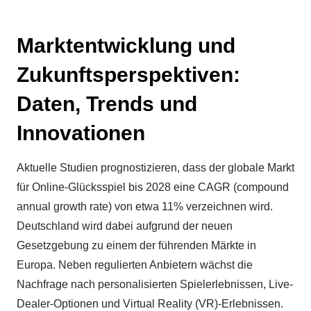
Marktentwicklung und
Zukunftsperspektiven:
Daten, Trends und
Innovationen
Aktuelle Studien prognostizieren, dass der globale Markt
für Online-Glücksspiel bis 2028 eine CAGR (compound
annual growth rate) von etwa 11% verzeichnen wird.
Deutschland wird dabei aufgrund der neuen
Gesetzgebung zu einem der führenden Märkte in
Europa. Neben regulierten Anbietern wächst die
Nachfrage nach personalisierten Spielerlebnissen, Live-
Dealer-Optionen und Virtual Reality (VR)-Erlebnissen.