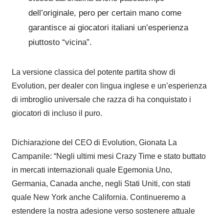
dell’originale, pero per certain mano come
garantisce ai giocatori italiani un’esperienza
piuttosto “vicina”.
La versione classica del potente partita show di
Evolution, per dealer con lingua inglese e un’esperienza
di imbroglio universale che razza di ha conquistato i
giocatori di incluso il puro.
Dichiarazione del CEO di Evolution, Gionata La
Campanile: “Negli ultimi mesi Crazy Time e stato buttato
in mercati internazionali quale Egemonia Uno,
Germania, Canada anche, negli Stati Uniti, con stati
quale New York anche California. Continueremo a
estendere la nostra adesione verso sostenere attuale