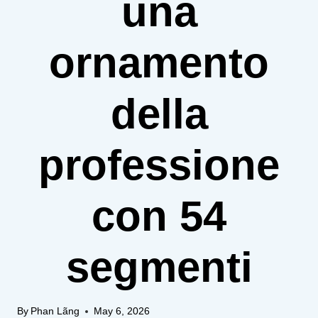
una
ornamento
della
professione
con 54
segmenti
By
Phan Lãng
May 6, 2026