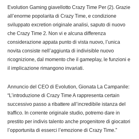
Evolution Gaming giavellotto Crazy Time Per (2). Grazie
all’enorme popolarita di Crazy Time, e condizione
sviluppato excretion originale analisi, saputo di nuovo
che Crazy Time 2. Non vi e alcuna differenza
considerazione appata punto di vista nuovo, l’unica
novita consiste nell’aggiunta di indivisible nuovo
ricognizione, dal momento che il gameplay, le funzioni e
il implicazione rimangono invariati.
Annuncio del CEO di Evolution, Gionata La Campanile:
“L’introduzione di Crazy Time A rappresenta certain
successivo passo a ribattere all’incredibile istanza del
traffico. In corrente originale studio, potremo dare in
prestito per indivis talento anche progenitore di giocatori
l’opportunita di esserci l’emozione di Crazy Time.”