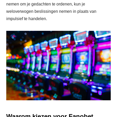
nemen om je gedachten te ordenen, kun je
weloverwogen beslissingen nemen in plaats van
impulsief te handelen.
Waarom kiezen voor Fanobet