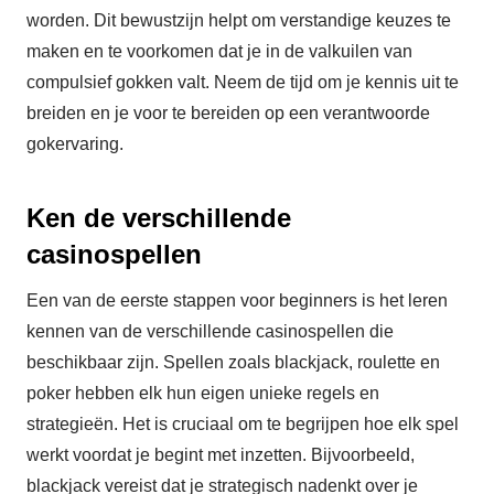
worden. Dit bewustzijn helpt om verstandige keuzes te
maken en te voorkomen dat je in de valkuilen van
compulsief gokken valt. Neem de tijd om je kennis uit te
breiden en je voor te bereiden op een verantwoorde
gokervaring.
Ken de verschillende
casinospellen
Een van de eerste stappen voor beginners is het leren
kennen van de verschillende casinospellen die
beschikbaar zijn. Spellen zoals blackjack, roulette en
poker hebben elk hun eigen unieke regels en
strategieën. Het is cruciaal om te begrijpen hoe elk spel
werkt voordat je begint met inzetten. Bijvoorbeeld,
blackjack vereist dat je strategisch nadenkt over je