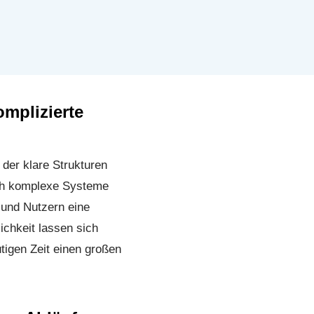
omplizierte
der klare Strukturen
rch komplexe Systeme
 und Nutzern eine
ichkeit lassen sich
tigen Zeit einen großen