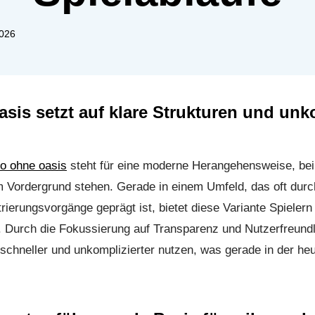
2026
sis setzt auf klare Strukturen und unk
o ohne oasis
steht für eine moderne Herangehensweise, bei 
im Vordergrund stehen. Gerade in einem Umfeld, das oft du
rierungsvorgänge geprägt ist, bietet diese Variante Spielern
 Durch die Fokussierung auf Transparenz und Nutzerfreundl
 schneller und unkomplizierter nutzen, was gerade in der heu