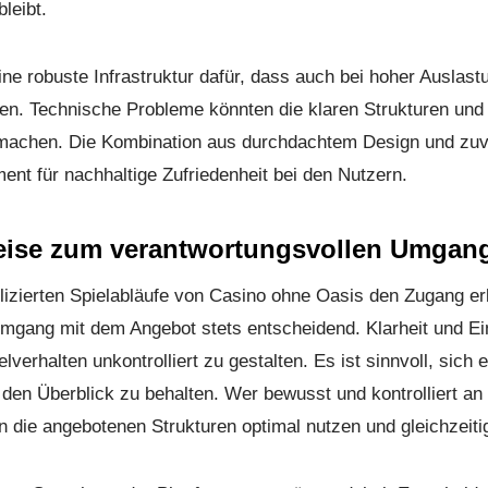
leibt.
ine robuste Infrastruktur dafür, dass auch bei hoher Auslast
n. Technische Probleme könnten die klaren Strukturen und 
emachen. Die Kombination aus durchdachtem Design und zuv
ent für nachhaltige Zufriedenheit bei den Nutzern.
eise zum verantwortungsvollen Umgang
zierten Spielabläufe von Casino ohne Oasis den Zugang erle
mgang mit dem Angebot stets entscheidend. Klarheit und Einf
elverhalten unkontrolliert zu gestalten. Es ist sinnvoll, sic
den Überblick zu behalten. Wer bewusst und kontrolliert an 
n die angebotenen Strukturen optimal nutzen und gleichzeiti