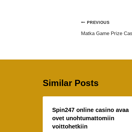
PREVIOUS
Matka Game Prize Casi
Similar Posts
Spin247 online casino avaa
ovet unohtumattomiin
voittohetkiin