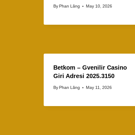
By
Phan Lãng
May 10, 2026
Betkom – Gvenilir Casino
Giri Adresi 2025.3150
By
Phan Lãng
May 11, 2026