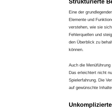
Strukturierte 
Eine der grundlegenden
Elemente und Funktione
verstehen, wie sie sic
Fehlerquellen und steig
den Überblick zu behal
können.
Auch die Menüführung is
Das erleichtert nicht 
Spielerfahrung. Die Ve
auf gewünschte Inhalte
Unkomplizierte