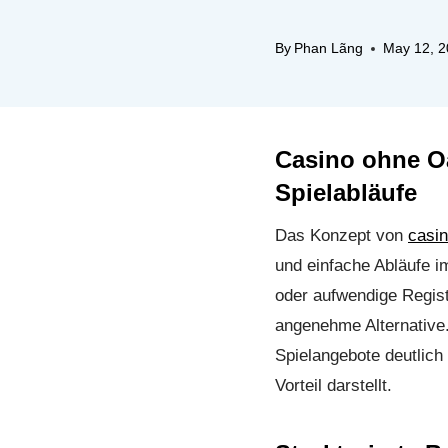
By
Phan Lãng
May 12, 
Casino ohne Oa
Spielabläufe
Das Konzept von
casin
und einfache Abläufe 
oder aufwendige Regist
angenehme Alternative.
Spielangebote deutlich
Vorteil darstellt.