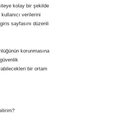
iteye kolay bir şekilde
kullanıcı verilerini
giris sayfasını düzenli
ütünlüğünün korunmasına
 güvenlik
abilecekleri bir ortam
ilirim?