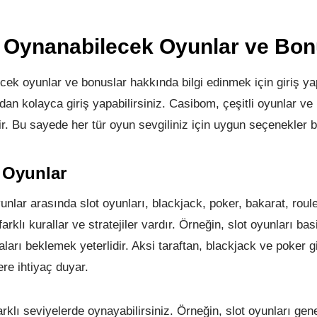
Oynanabilecek Oyunlar ve Bon
ek oyunlar ve bonuslar hakkında bilgi edinmek için giriş y
an kolayca giriş yapabilirsiniz. Casibom, çeşitli oyunlar ve
ir. Bu sayede her tür oyun sevgiliniz için uygun seçenekler bu
 Oyunlar
lar arasında slot oyunları, blackjack, poker, bakarat, roule
farklı kurallar ve stratejiler vardır. Örneğin, slot oyunları ba
arı beklemek yeterlidir. Aksi taraftan, blackjack ve poker g
ere ihtiyaç duyar.
klı seviyelerde oynayabilirsiniz. Örneğin, slot oyunları genel