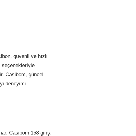
sibon, güvenli ve hızlı
ş seçenekleriyle
lir. Casibom, güncel
iyi deneyimi
nar. Casibom 158 giriş,