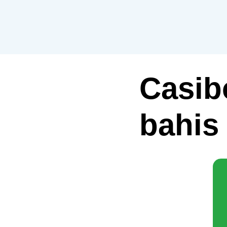
Casib
bahis 