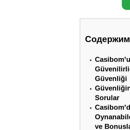
Содержим
Casibom’
Güvenilirli
Güvenliği
Güvenliğini
Sorular
Casibom’
Oynanabil
ve Bonusl