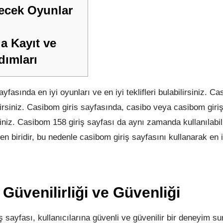
ecek Oyunlar
a Kayıt ve
ımları
fasında en iyi oyunları ve en iyi teklifleri bulabilirsiniz. Ca
ilirsiniz. Casibom giris sayfasında, casibo veya casibom giri
siniz. Casibom 158 giriş sayfası da aynı zamanda kullanılabi
den biridir, bu nedenle casibom giriş sayfasını kullanarak en 
Güvenilirliği ve Güvenliği
 sayfası, kullanıcılarına güvenli ve güvenilir bir deneyim su