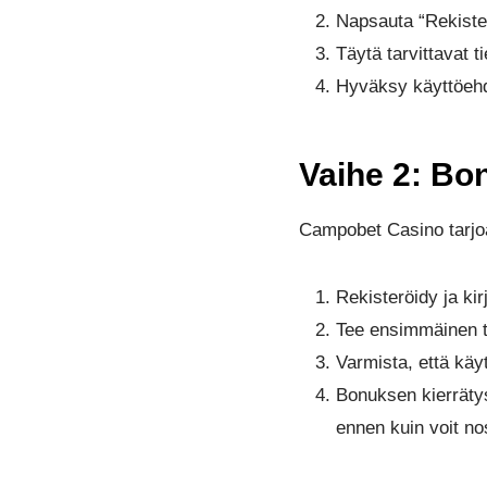
Napsauta “Rekister
Täytä tarvittavat 
Hyväksy käyttöehdo
Vaihe 2: Bo
Campobet Casino tarjoaa
Rekisteröidy ja kirj
Tee ensimmäinen t
Varmista, että käy
Bonuksen kierrät
ennen kuin voit nos