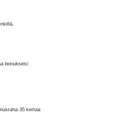
nkillä.
aa bonuksesi:
bonusraha 35 kertaa