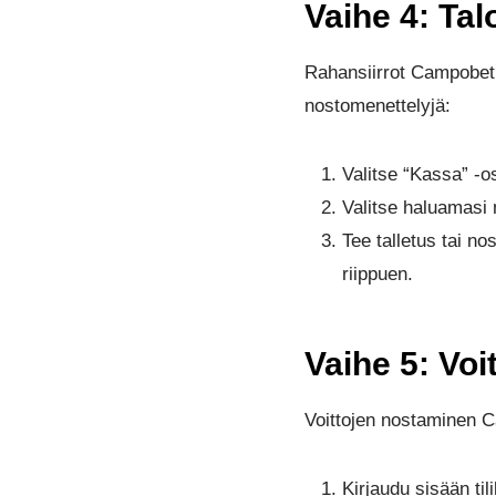
Vaihe 4: Talo
Rahansiirrot Campobet C
nostomenettelyjä:
Valitse “Kassa” -o
Valitse haluamasi
Tee talletus tai no
riippuen.
Vaihe 5: Vo
Voittojen nostaminen C
Kirjaudu sisään tili