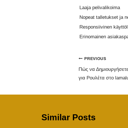
Laaja pelivalikoima
Nopeat talletukset ja n
Responsiivinen käyttöl
Erinomainen asiakaspa
PREVIOUS
Πώς να Δημιουργήσετ
για Ρουλέτα στο lamal
Similar Posts