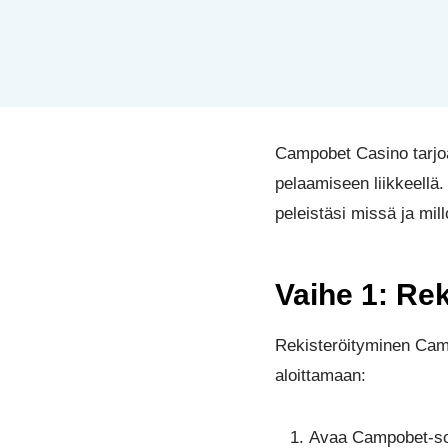
Campobet Casino tarjoa
pelaamiseen liikkeellä.
peleistäsi missä ja mil
Vaihe 1: Re
Rekisteröityminen Camp
aloittamaan:
Avaa Campobet-sove