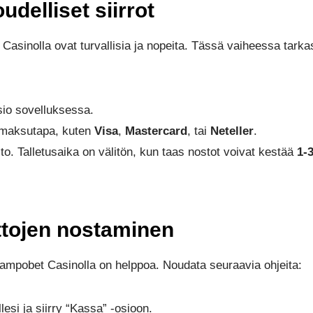
udelliset siirrot
asinolla ovat turvallisia ja nopeita. Tässä vaiheessa tarkast
sio sovelluksessa.
 maksutapa, kuten
Visa
,
Mastercard
, tai
Neteller
.
sto. Talletusaika on välitön, kun taas nostot voivat kestää
1-
ittojen nostaminen
ampobet Casinolla on helppoa. Noudata seuraavia ohjeita:
llesi ja siirry “Kassa” -osioon.