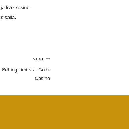
ja live-kasino.
sisällä.
NEXT
 Betting Limits at Godz
Casino