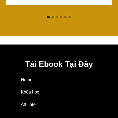
Tải Ebook Tại Đây
Home
Khóa học
Affiliate