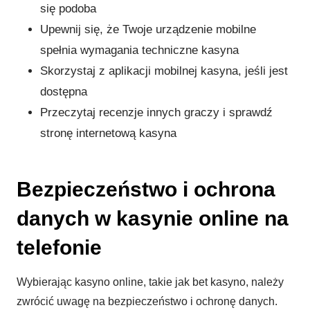
się podoba
Upewnij się, że Twoje urządzenie mobilne
spełnia wymagania techniczne kasyna
Skorzystaj z aplikacji mobilnej kasyna, jeśli jest
dostępna
Przeczytaj recenzje innych graczy i sprawdź
stronę internetową kasyna
Bezpieczeństwo i ochrona
danych w kasynie online na
telefonie
Wybierając kasyno online, takie jak bet kasyno, należy
zwrócić uwagę na bezpieczeństwo i ochronę danych.