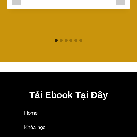
Tải Ebook Tại Đây
Home
Khóa học