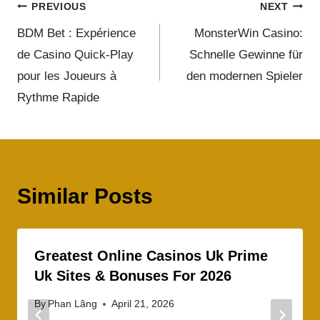
PREVIOUS
NEXT
BDM Bet : Expérience
MonsterWin Casino:
de Casino Quick‑Play
Schnelle Gewinne für
pour les Joueurs à
den modernen Spieler
Rythme Rapide
Similar Posts
Greatest Online Casinos Uk Prime
Uk Sites & Bonuses For 2026
By
Phan Lãng
April 21, 2026