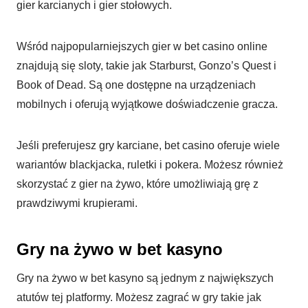
gier karcianych i gier stołowych.
Wśród najpopularniejszych gier w bet casino online
znajdują się sloty, takie jak Starburst, Gonzo’s Quest i
Book of Dead. Są one dostępne na urządzeniach
mobilnych i oferują wyjątkowe doświadczenie gracza.
Jeśli preferujesz gry karciane, bet casino oferuje wiele
wariantów blackjacka, ruletki i pokera. Możesz również
skorzystać z gier na żywo, które umożliwiają grę z
prawdziwymi krupierami.
Gry na żywo w bet kasyno
Gry na żywo w bet kasyno są jednym z największych
atutów tej platformy. Możesz zagrać w gry takie jak