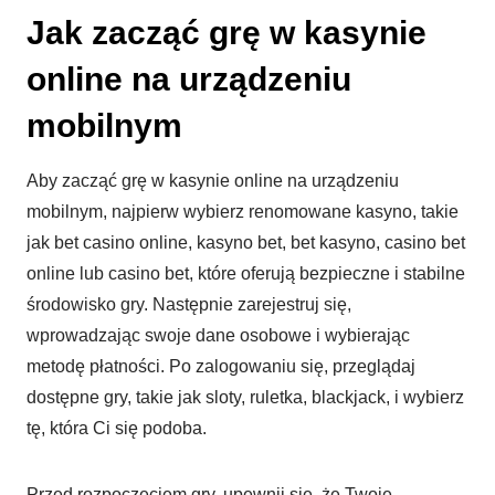
Jak zacząć grę w kasynie
online na urządzeniu
mobilnym
Aby zacząć grę w kasynie online na urządzeniu
mobilnym, najpierw wybierz renomowane kasyno, takie
jak bet casino online, kasyno bet, bet kasyno, casino bet
online lub casino bet, które oferują bezpieczne i stabilne
środowisko gry. Następnie zarejestruj się,
wprowadzając swoje dane osobowe i wybierając
metodę płatności. Po zalogowaniu się, przeglądaj
dostępne gry, takie jak sloty, ruletka, blackjack, i wybierz
tę, która Ci się podoba.
Przed rozpoczęciem gry, upewnij się, że Twoje