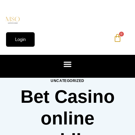
0
Login
UNCATEGORIZED
Bet Casino
online