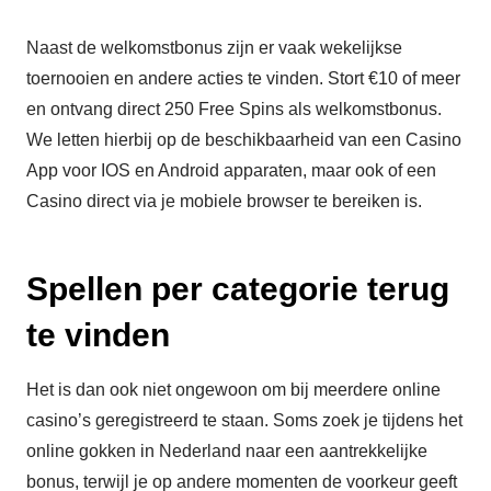
Naast de welkomstbonus zijn er vaak wekelijkse
toernooien en andere acties te vinden. Stort €10 of meer
en ontvang direct 250 Free Spins als welkomstbonus.
We letten hierbij op de beschikbaarheid van een Casino
App voor IOS en Android apparaten, maar ook of een
Casino direct via je mobiele browser te bereiken is.
Spellen per categorie terug
te vinden
Het is dan ook niet ongewoon om bij meerdere online
casino’s geregistreerd te staan. Soms zoek je tijdens het
online gokken in Nederland naar een aantrekkelijke
bonus, terwijl je op andere momenten de voorkeur geeft