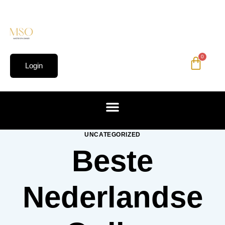
0
Login
UNCATEGORIZED
Beste
Nederlandse