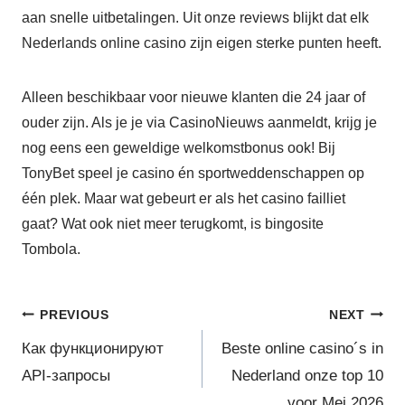
aan snelle uitbetalingen. Uit onze reviews blijkt dat elk
Nederlands online casino zijn eigen sterke punten heeft.
Alleen beschikbaar voor nieuwe klanten die 24 jaar of
ouder zijn. Als je je via CasinoNieuws aanmeldt, krijg je
nog eens een geweldige welkomstbonus ook! Bij
TonyBet speel je casino én sportweddenschappen op
één plek. Maar wat gebeurt er als het casino failliet
gaat? Wat ook niet meer terugkomt, is bingosite
Tombola.
PREVIOUS
NEXT
Как функционируют
Beste online casino´s in
API-запросы
Nederland onze top 10
voor Mei 2026