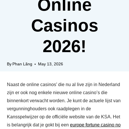
Online
Casinos
2026!
By
Phan Lãng
May 13, 2026
Naast de online casinos’ die nu al live zijn in Nederland
zijn er ook nog enkele nieuwe online casino’s die
binnenkort verwacht worden. Je kunt de actuele lijst van
vergunninghouders ook raadplegen in de
Kansspelwijzer op de officiële website van de KSA. Het
is belangrijk dat je gokt bij een
europe fortune casino no