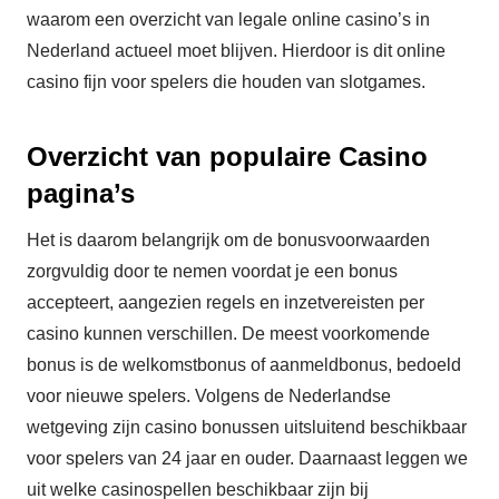
waarom een overzicht van legale online casino’s in
Nederland actueel moet blijven. Hierdoor is dit online
casino fijn voor spelers die houden van slotgames.
Overzicht van populaire Casino
pagina’s
Het is daarom belangrijk om de bonusvoorwaarden
zorgvuldig door te nemen voordat je een bonus
accepteert, aangezien regels en inzetvereisten per
casino kunnen verschillen. De meest voorkomende
bonus is de welkomstbonus of aanmeldbonus, bedoeld
voor nieuwe spelers. Volgens de Nederlandse
wetgeving zijn casino bonussen uitsluitend beschikbaar
voor spelers van 24 jaar en ouder. Daarnaast leggen we
uit welke casinospellen beschikbaar zijn bij