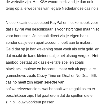
de website zijn. Het KSA woordmerk vind je dan ook
terug op alle websites van legale Nederlandse casino’s.
Niet elk casino accepteert PayPal en het komt ook voor
dat PayPal wel beschikbaar is voor stortingen maar niet
voor bonussen. Je betaalt direct via je eigen bank,
zonder dat je een apart account hoeft aan te maken.
Geld dat op je bankrekening staat voelt als echt geld, en
dat maakt de kans kleiner dat je het alsnog vergokt. Het
aanbod bestaat uit klassieke tafelspellen zoals
blackjack, roulette en baccarat, maar ook uit populaire
gameshows zoals Crazy Time en Deal or No Deal. Elk
casino heeft zijn eigen selectie van
softwareleveranciers, wat bepaalt welke gokkasten er
beschikbaar zijn. Het gaat erom dat de spellen die er
zijn bij jouw voorkeur passen.