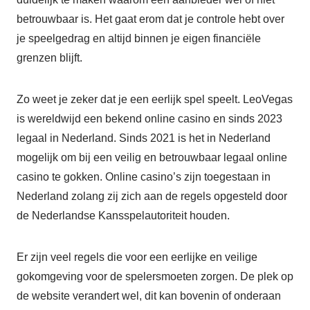
betrouwbaar is. Het gaat erom dat je controle hebt over
je speelgedrag en altijd binnen je eigen financiële
grenzen blijft.
Zo weet je zeker dat je een eerlijk spel speelt. LeoVegas
is wereldwijd een bekend online casino en sinds 2023
legaal in Nederland. Sinds 2021 is het in Nederland
mogelijk om bij een veilig en betrouwbaar legaal online
casino te gokken. Online casino’s zijn toegestaan in
Nederland zolang zij zich aan de regels opgesteld door
de Nederlandse Kansspelautoriteit houden.
Er zijn veel regels die voor een eerlijke en veilige
gokomgeving voor de spelersmoeten zorgen. De plek op
de website verandert wel, dit kan bovenin of onderaan