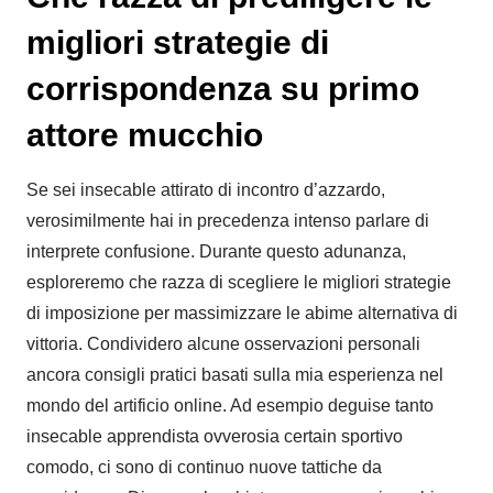
migliori strategie di
corrispondenza su primo
attore mucchio
Se sei insecable attirato di incontro d’azzardo,
verosimilmente hai in precedenza intenso parlare di
interprete confusione. Durante questo adunanza,
esploreremo che razza di scegliere le migliori strategie
di imposizione per massimizzare le abime alternativa di
vittoria. Condividero alcune osservazioni personali
ancora consigli pratici basati sulla mia esperienza nel
mondo del artificio online. Ad esempio deguise tanto
insecable apprendista ovverosia certain sportivo
comodo, ci sono di continuo nuove tattiche da