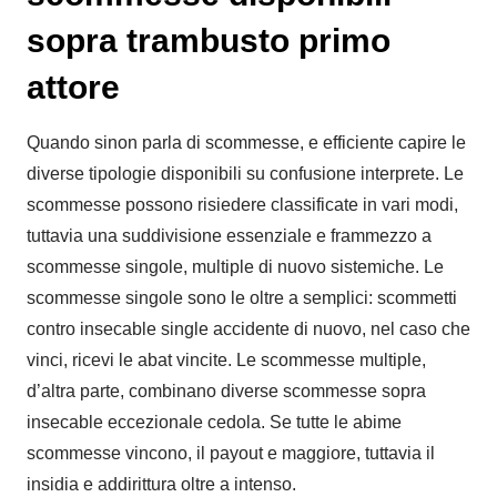
sopra trambusto primo
attore
Quando sinon parla di scommesse, e efficiente capire le
diverse tipologie disponibili su confusione interprete. Le
scommesse possono risiedere classificate in vari modi,
tuttavia una suddivisione essenziale e frammezzo a
scommesse singole, multiple di nuovo sistemiche. Le
scommesse singole sono le oltre a semplici: scommetti
contro insecable single accidente di nuovo, nel caso che
vinci, ricevi le abat vincite. Le scommesse multiple,
d’altra parte, combinano diverse scommesse sopra
insecable eccezionale cedola. Se tutte le abime
scommesse vincono, il payout e maggiore, tuttavia il
insidia e addirittura oltre a intenso.