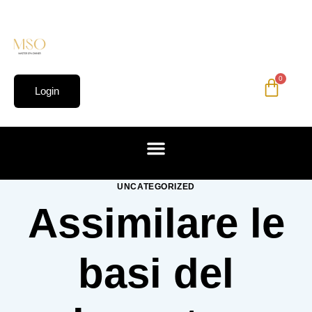
0
Login
UNCATEGORIZED
Assimilare le
basi del