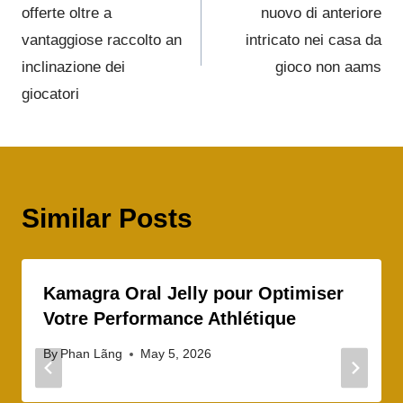
offerte oltre a
nuovo di anteriore
vantaggiose raccolto an
intricato nei casa da
inclinazione dei
gioco non aams
giocatori
Similar Posts
Kamagra Oral Jelly pour Optimiser
Votre Performance Athlétique
By
Phan Lãng
May 5, 2026