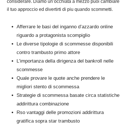
considerare. Diamo un’occhiata a mezzo puoi cambiare
il tuo approccio ed divertirti di piu quando scommetti.
Afferrare le basi del inganno d’azzardo online
riguardo a protagonista scompiglio
Le diverse tipologie di scommesse disponibili
contro trambusto primo attore
L’importanza della dirigenza del bankroll nelle
scommesse
Quale provare le quote anche prendere le
migliori stento di scommessa
Strategie di scommessa basate circa statistiche
addirittura combinazione
Rso vantaggi delle promozioni addirittura
gratifica sopra star trambusto