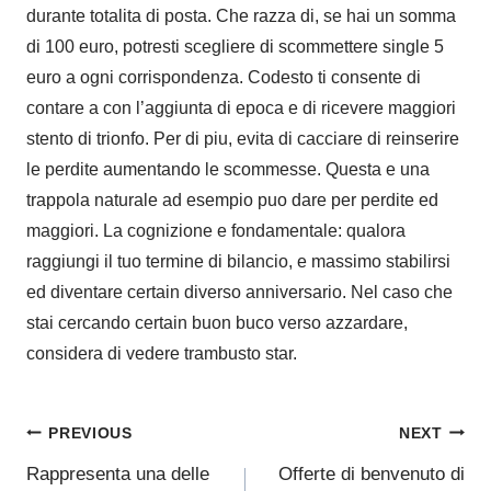
durante totalita di posta. Che razza di, se hai un somma
di 100 euro, potresti scegliere di scommettere single 5
euro a ogni corrispondenza. Codesto ti consente di
contare a con l’aggiunta di epoca e di ricevere maggiori
stento di trionfo. Per di piu, evita di cacciare di reinserire
le perdite aumentando le scommesse. Questa e una
trappola naturale ad esempio puo dare per perdite ed
maggiori. La cognizione e fondamentale: qualora
raggiungi il tuo termine di bilancio, e massimo stabilirsi
ed diventare certain diverso anniversario. Nel caso che
stai cercando certain buon buco verso azzardare,
considera di vedere trambusto star.
PREVIOUS
NEXT
Rappresenta una delle
Offerte di benvenuto di