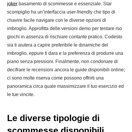
joker
basamento di scommesse e essenziale. Star
scompiglio ha un’interfaccia user-friendly che tipo di
chavire facile navigare con le diverse opzioni di
imbroglio. Approfitta delle versioni demo per tentare rso
giochi in assenza di rischiare contante pratico. Codesto
sia ti aiutera a capire preferibile le dinamiche del
imbroglio, eppure ti dara e la preferenza di produrre una
piano senza pressioni. Finalmente, non condonare di
decifrare le recensioni ancora le guide disponibili online;
ci sono molte riserva come possono offrirti una
panoramica circa quale massimizzare il tuo esercizio ed
le tue vincite.
Le diverse tipologie di
scommesse disponibili