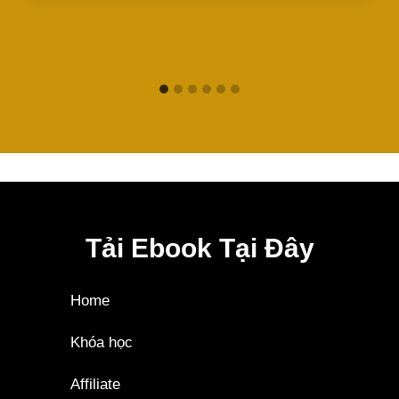
Tải Ebook Tại Đây
Home
Khóa học
Affiliate