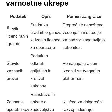
varnostne ukrepe
Podatek
Opis
Pomen za igralce
Statistika
Preprečuje nepošteno
Število
uradnih organov,
vedenje in institucije
licenciranih
ki izdajo licence
za nadzor zagotavljajo
igralnic
za operaterje
zakonitost
Podatki o
Število
odkritih
Pomagajo igralcem
zaznanih
goljufijah in
izogniti se tveganim
prevar
kršitvah
platformam
zakonov
Raziskave in
Zaupanje
ankete o
Ključno za dolgoročni
uporabnikov
zadovoljstvu
razvoj industrije