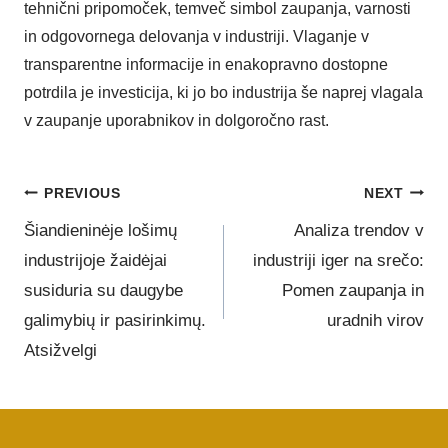
tehnični pripomoček, temveč simbol zaupanja, varnosti
in odgovornega delovanja v industriji. Vlaganje v
transparentne informacije in enakopravno dostopne
potrdila je investicija, ki jo bo industrija še naprej vlagala
v zaupanje uporabnikov in dolgoročno rast.
PREVIOUS
NEXT
Šiandieninėje lošimų
Analiza trendov v
industrijoje žaidėjai
industriji iger na srečo:
susiduria su daugybe
Pomen zaupanja in
galimybių ir pasirinkimų.
uradnih virov
Atsižvelgi