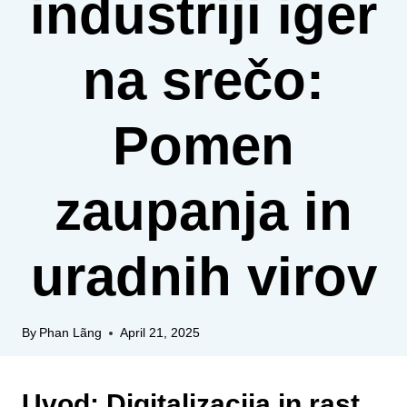
industriji iger
na srečo:
Pomen
zaupanja in
uradnih virov
By
Phan Lãng
April 21, 2025
Uvod: Digitalizacija in rast