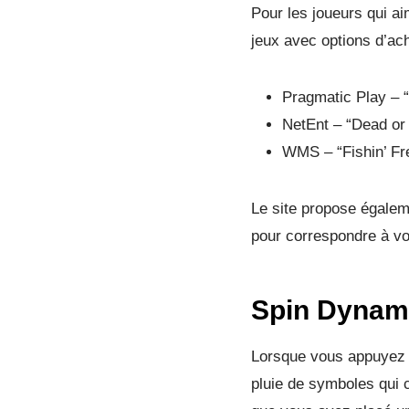
Pour les joueurs qui a
jeux avec options d’ach
Pragmatic Play – “
NetEnt – “Dead or A
WMS – “Fishin’ Fr
Le site propose égaleme
pour correspondre à vot
Spin Dynami
Lorsque vous appuyez 
pluie de symboles qui 