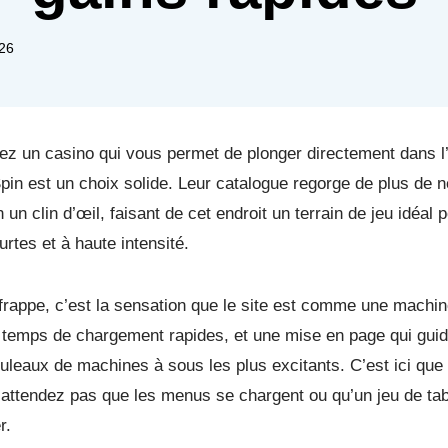
26
z un casino qui vous permet de plonger directement dans l’a
Spin est un choix solide. Leur catalogue regorge de plus de ne
un clin d’œil, faisant de cet endroit un terrain de jeu idéal 
rtes et à haute intensité.
frappe, c’est la sensation que le site est comme une machin
s temps de chargement rapides, et une mise en page qui guid
ouleaux de machines à sous les plus excitants. C’est ici qu
’attendez pas que les menus se chargent ou qu’un jeu de tab
r.