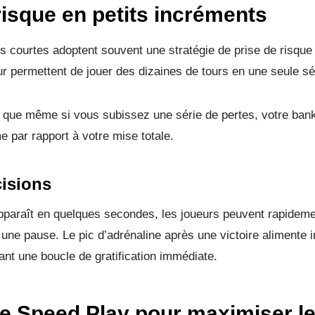
risque en petits incréments
 courtes adoptent souvent une stratégie de prise de risque c
eur permettent de jouer des dizaines de tours en une seule s
 que même si vous subissez une série de pertes, votre bankr
 par rapport à votre mise totale.
isions
apparaît en quelques secondes, les joueurs peuvent rapidemen
 une pause. Le pic d’adrénaline après une victoire alimente 
nt une boucle de gratification immédiate.
de Speed Play pour maximiser l