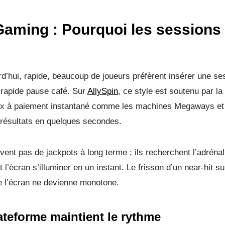
Gaming : Pourquoi les sessions
d’hui, rapide, beaucoup de joueurs préfèrent insérer une se
 rapide pause café. Sur
AllySpin
, ce style est soutenu par la
ux à paiement instantané comme les machines Megaways et l
résultats en quelques secondes.
ent pas de jackpots à long terme ; ils recherchent l’adrénal
t l’écran s’illuminer en un instant. Le frisson d’un near‑hit su
ue l’écran ne devienne monotone.
teforme maintient le rythme