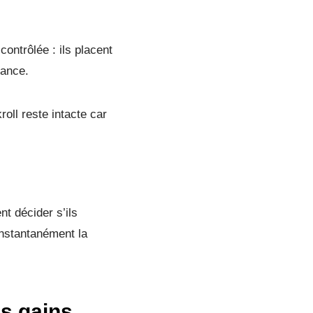
ontrôlée : ils placent
éance.
oll reste intacte car
t décider s’ils
instantanément la
es gains