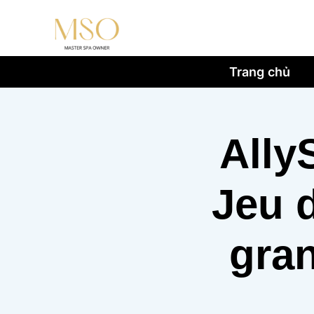
Trang chủ
Ally
Jeu 
gran