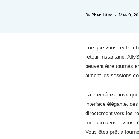
By
Phan Lãng
May 9, 20
Lorsque vous recherche
retour instantané, Ally
peuvent être tournés en 
aiment les sessions cou
La première chose qui 
interface élégante, de
directement vers les r
tout son sens – vous n
Vous êtes prêt à tourne