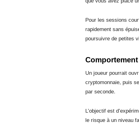
que vous avez placé un
Pour les sessions court
rapidement sans épuiser
poursuivre de petites vi
Comportement t
Un joueur pourrait ouvr
cryptomonnaie, puis se
par seconde.
L’objectif est d’expéri
le risque à un niveau f