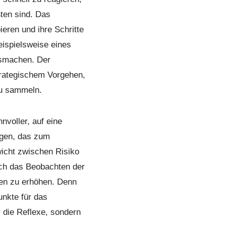
ten sind. Das
eren und ihre Schritte
ispielsweise eines
usmachen. Der
strategischem Vorgehen,
zu sammeln.
nvoller, auf eine
agen, das zum
wicht zwischen Risiko
uch das Beobachten der
cen zu erhöhen. Denn
unkte für das
r die Reflexe, sondern