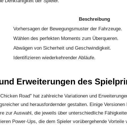
he Denkfähigkeit der Spieler.
Beschreibung
Vorhersagen der Bewegungsmuster der Fahrzeuge.
Wählen des perfekten Moments zum Überqueren.
Abwägen von Sicherheit und Geschwindigkeit.
Identifizieren wiederkehrender Abläufe.
 und Erweiterungen des Spielpri
Chicken Road” hat zahlreiche Variationen und Erweiterungen
sreicher und herausfordernder gestalten. Einige Versionen 
e zur Auswahl, die jeweils über unterschiedliche Fähigkeit
rieren Power-Ups, die dem Spieler vorübergehende Vorteile 