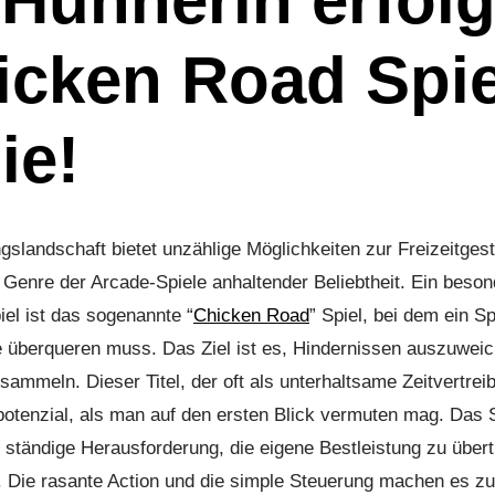
 Hühnerin erfolg
icken Road Spie
ie!
ngslandschaft bietet unzählige Möglichkeiten zur Freizeitgest
s Genre der Arcade-Spiele anhaltender Beliebtheit. Ein beson
el ist das sogenannte “
Chicken Road
” Spiel, bei dem ein S
ße überqueren muss. Das Ziel ist es, Hindernissen auszuweic
ammeln. Dieser Titel, der oft als unterhaltsame Zeitvertreib 
otenzial, als man auf den ersten Blick vermuten mag. Das Sp
 ständige Herausforderung, die eigene Bestleistung zu übertr
 Die rasante Action und die simple Steuerung machen es zu