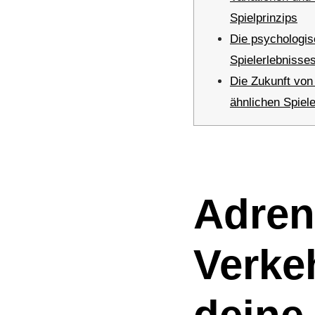
Spielprinzips
Die psychologi
Spielerlebnisse
Die Zukunft von
ähnlichen Spiel
Adren
Verke