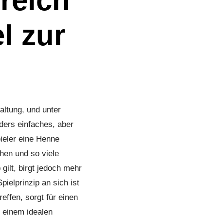
reich
l zur
altung, und unter
ders einfaches, aber
pieler eine Henne
hen und so viele
gilt, birgt jedoch mehr
ielprinzip an sich ist
effen, sorgt für einen
 einem idealen