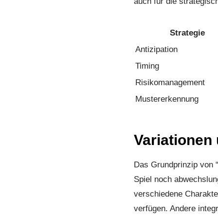
auch für die strategisc
Strategie
Antizipation
Timing
Risikomanagement
Mustererkennung
Variationen
Das Grundprinzip von “
Spiel noch abwechslung
verschiedene Charakter
verfügen. Andere integ