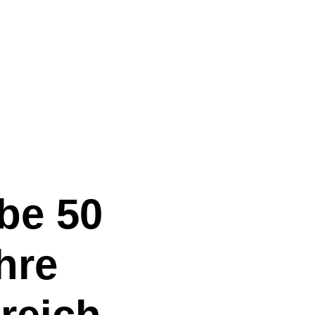
be 50
hre