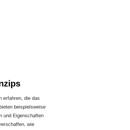
nzips
 erfahren, die das
bieten beispielsweise
en und Eigenschaften
verschaffen, wie