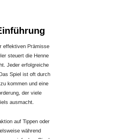
Einführung
er effektiven Prämisse
ler steuert die Henne
. Jeder erfolgreiche
as Spiel ist oft durch
h zu kommen und eine
rderung, der viele
piels ausmacht.
aktion auf Tippen oder
ielsweise während