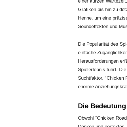
einer kurzen Wartezeit,
Grafiken bis hin zu de
Henne, um eine präzise
Soundeffekten und Musi
Die Popularität des Spi
einfache Zugänglichkei
Herausforderungen erfä
Spielerlebnis führt. Di
Suchtfaktor. “Chicken 
enorme Anziehungskraft
Die Bedeutung 
Obwohl “Chicken Road” 
Denken und perfektes T