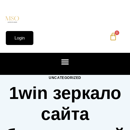
0
Login
UNCATEGORIZED
1win зеркало
сайта