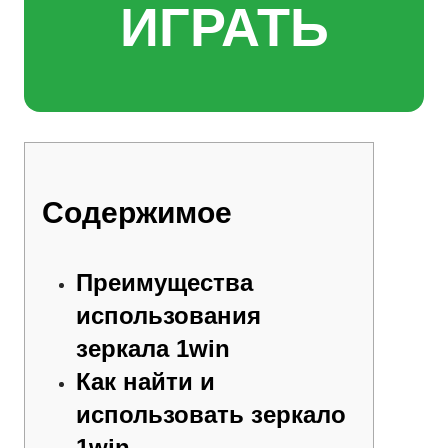
ИГРАТЬ
Содержимое
Преимущества
использования
зеркала 1win
Как найти и
использовать зеркало
1win