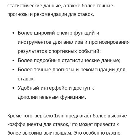
статистические данные, а также более точные
прогнозы и рекомендации для ставок.
Более широкий спектр функций и
инструментов для анализа и прогнозирования
результатов спортивных событий;
Более подробные статистические данные;
Более точные прогнозы и рекомендации для
ставок;
Удобный интерфейс и доступ к
дополнительным функциям.
Кроме того, зеркало 1win предлагает более высокие
коэффициенты для ставок, что может привести к
более высоким выигрышам. Это особенно важно