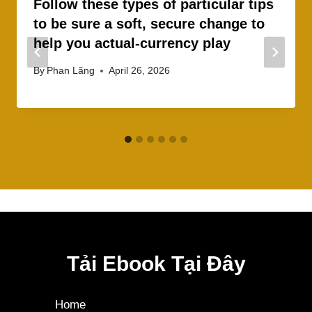
Follow these types of particular tips
to be sure a soft, secure change to
help you actual-currency play
By
Phan Lãng
April 26, 2026
Tải Ebook Tại Đây
Home