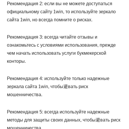
Рекомендация 2: если вы не можете доступаться
официальному сайту 1win, то используйте зеркало
сайта 1win, но всегда помните о рисках.
Рекомендация 3: всегда читайте отзывы и
ознакомьтесь с условиями использования, прежде
чем начать использовать услуги букмекерской
конторы.
Рекомендация 4: используйте только надежные
зеркала сайта 1win, чтобы避вать риск
мошенничества.
Рекомендация 5: всегда используйте надежные
методы для защиты своих данных, чтобы避вать риск
мошенничества.